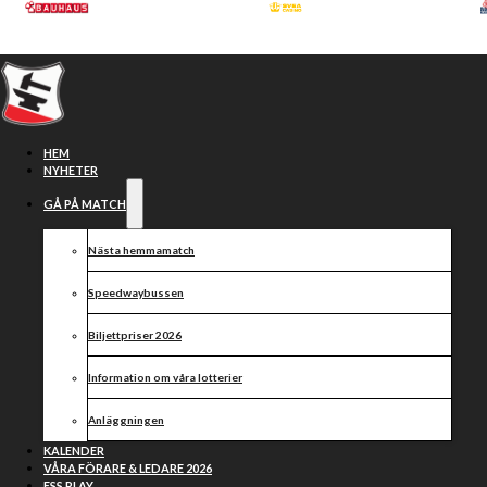
Hoppa till huvudinnehåll
Hoppa till sidfot
HEM
NYHETER
GÅ PÅ MATCH
Nästa hemmamatch
Kalender
Speedwaybussen
Biljettpriser 2026
Information om våra lotterier
Anläggningen
KALENDER
VÅRA FÖRARE & LEDARE 2026
ESS PLAY