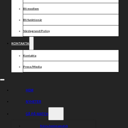
Bli medlem
Bli funktionär
Värdegrund/Policy
KONTAKTA
Kontakta
Press/Media
HEM
NYHETER
GÅ PÅ MATCH
Nästa hemmamatch