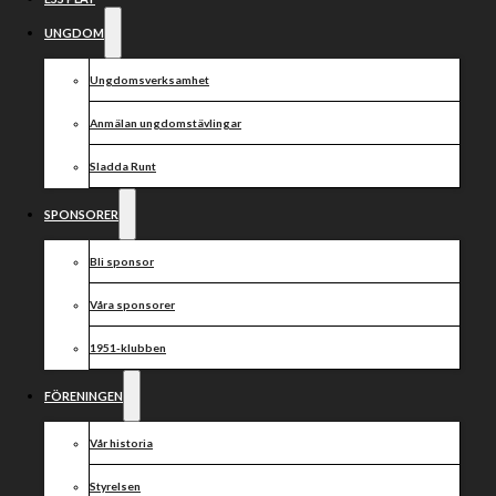
UNGDOM
Ungdomsverksamhet
Anmälan ungdomstävlingar
Sladda Runt
SPONSORER
Bli sponsor
Våra sponsorer
1951-klubben
FÖRENINGEN
Vår historia
Styrelsen