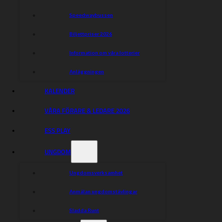
Speedwaybussen
Biljettpriser 2026
Information om våra lotterier
Anläggningen
KALENDER
VÅRA FÖRARE & LEDARE 2026
ESS PLAY
UNGDOM
Ungdomsverksamhet
Tisdag 11 augusti
Anmälan ungdomstävlingar
Sladda Runt
Indianerna
19:00
Smederna