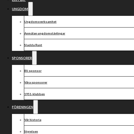
UNGDOM
Ungdomsverksamhet
Anmälan ungdomstävlingar
Sladda Runt
SPONSORER
Bli sponsor
Våra sponsorer
1951-klubben
FÖRENINGEN
Vår historia
Styrelsen