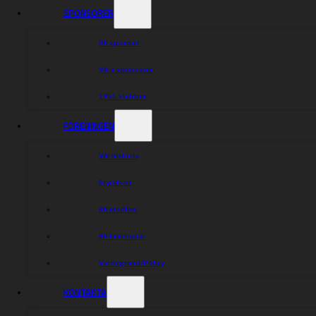
SPONSORER
Bli sponsor
Våra sponsorer
1951-klubben
FÖRENINGEN
Vår historia
Styrelsen
Bli medlem
Bli funktionär
Värdegrund/Policy
KONTAKTA