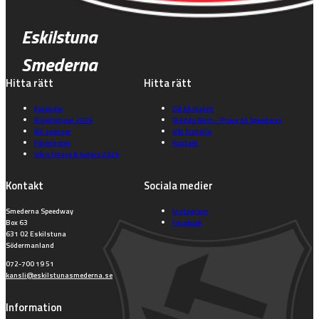
Eskilstuna
Smederna
Hitta rätt
Hitta rätt
Kalender
Gå på match
Biljettpriser 2026
Sladda Runt – Prova på Speedway
Bli sponsor
Vår historia
Föreningen
Kontakt
Våra förare & ledare 2026
Kontakt
Sociala medier
Smederna Speedway
Instagram
Box 63
Facebook
631 02 Eskilstuna
Södermanland
072-700 19 51
kansli@eskilstunasmederna.se
Information