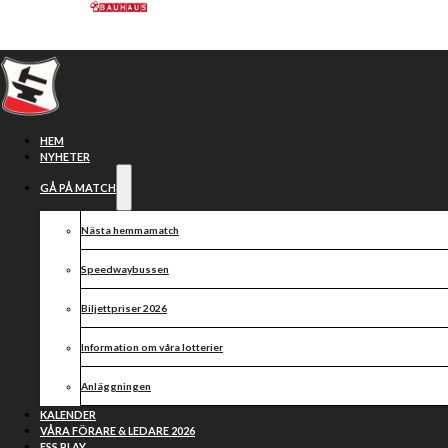
Hoppa till huvudinnehåll
Hoppa till sidfot
HEM
NYHETER
GÅ PÅ MATCH
Nästa hemmamatch
Smederna
64-26
Speedwaybussen
Biljettpriser 2026
Dackarna
Information om våra lotterier
Anläggningen
KALENDER
2025-07-22, 19:00
VÅRA FÖRARE & LEDARE 2026
ESS PLAY