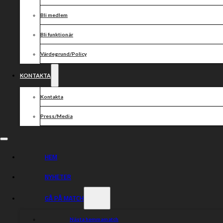
Bli medlem
Bli funktionär
Värdegrund/Policy
KONTAKTA
Kontakta
Press/Media
HEM
NYHETER
GÅ PÅ MATCH
Nästa hemmamatch