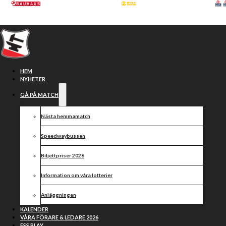
Hoppa till huvudinnehåll
Hoppa till sidfot
HEM
NYHETER
GÅ PÅ MATCH
Nästa hemmamatch
Bli sponsor
Speedwaybussen
Biljettpriser 2026
Information om våra lotterier
Anläggningen
KALENDER
VÅRA FÖRARE & LEDARE 2026
ESS PLAY