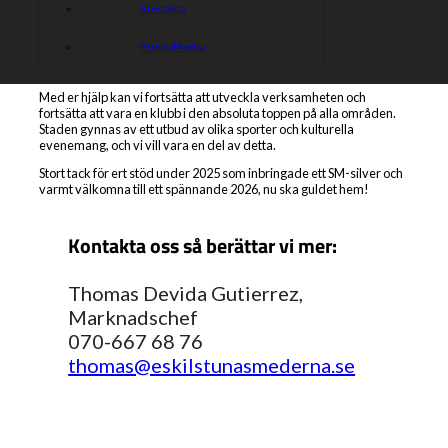
Kontakta
De sportsliga framgångarna saknar motstycke sedan
snittreglerna infördes i svensk speedway. Vi har de senaste åtta
Press/Media
säsongerna vi kört kammat hem 4 SM-guld och två SM-silver, en
mycket bra prestation!
Med er hjälp kan vi fortsätta att utveckla verksamheten och
fortsätta att vara en klubb i den absoluta toppen på alla områden.
Staden gynnas av ett utbud av olika sporter och kulturella
evenemang, och vi vill vara en del av detta.
Stort tack för ert stöd under 2025 som inbringade ett SM-silver och
varmt välkomna till ett spännande 2026, nu ska guldet hem!
Kontakta oss så berättar vi mer:
Thomas Devida Gutierrez,
Marknadschef
070-667 68 76
thomas@eskilstunasmederna.se