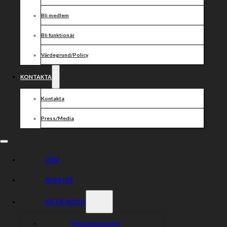
Bli medlem
Bli funktionär
Värdegrund/Policy
KONTAKTA
Kontakta
Press/Media
HEM
NYHETER
GÅ PÅ MATCH
Nästa hemmamatch