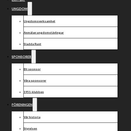
UNGDOM
Ungdomsverksamhet
Anmälan ungdomstävlingar
Sladda Runt
SPONSORER
Bli sponsor
Våra sponsorer
1951-klubben
FÖRENINGEN
Vår historia
Styrelsen