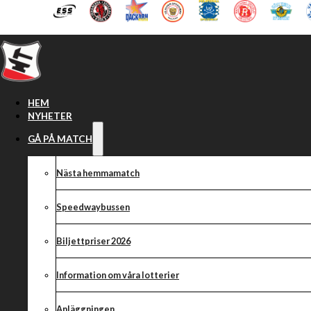
Hoppa till huvudinnehåll
Hoppa till sidfot
HEM
NYHETER
GÅ PÅ MATCH
Nästa hemmamatch
Division 1
Speedwaybussen
Biljettpriser 2026
Information om våra lotterier
Anläggningen