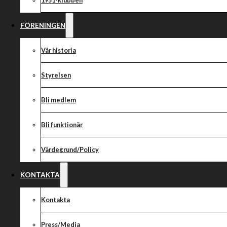
1951-klubben
FÖRENINGEN
Vår historia
Styrelsen
Bli medlem
Bli funktionär
Värdegrund/Policy
KONTAKTA
Kontakta
Press/Media