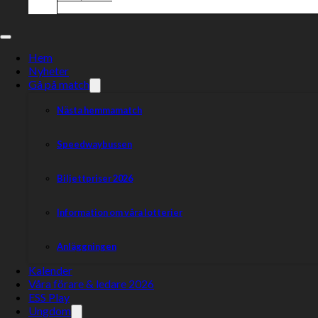
Hem
Nyheter
Gå på match
Nästa hemmamatch
Speedwaybussen
Biljettpriser 2026
Information om våra lotterier
Anläggningen
Kalender
Våra förare & ledare 2026
ESS Play
Ungdom