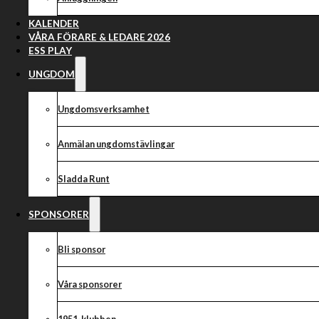
KALENDER
VÅRA FÖRARE & LEDARE 2026
ESS PLAY
UNGDOM
Ungdomsverksamhet
Anmälan ungdomstävlingar
Sladda Runt
SPONSORER
Bli sponsor
Våra sponsorer