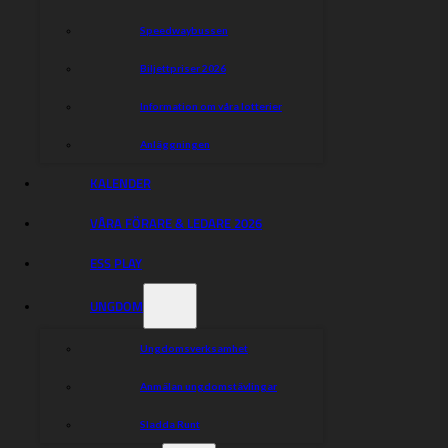
Speedwaybussen
Biljettpriser 2026
Information om våra lotterier
Anläggningen
KALENDER
VÅRA FÖRARE & LEDARE 2026
ESS PLAY
UNGDOM
Ungdomsverksamhet
Anmälan ungdomstävlingar
Sladda Runt
Eskilstuna