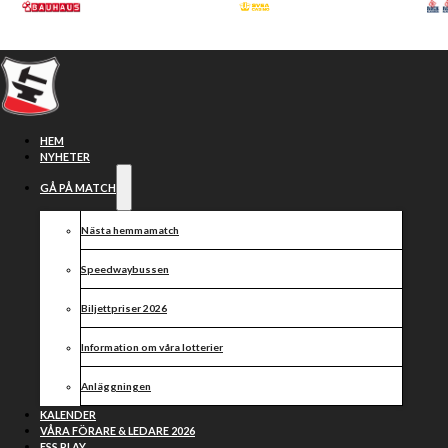
Hoppa till huvudinnehåll
Hoppa till sidfot
HEM
NYHETER
GÅ PÅ MATCH
Nästa hemmamatch
Henry Selenius
Speedwaybussen
Biljettpriser 2026
Information om våra lotterier
Anläggningen
KALENDER
VÅRA FÖRARE & LEDARE 2026
ESS PLAY