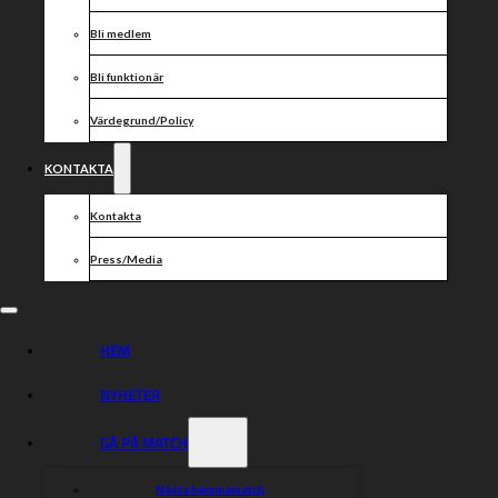
Bli medlem
Bli funktionär
Värdegrund/Policy
KONTAKTA
Roll:
Ledamot/Kassör
Kontakta
Press/Media
HEM
NYHETER
GÅ PÅ MATCH
Nästa hemmamatch