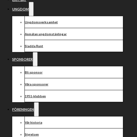
UNGDOM
Ungdomsverksamhet
Anmälan ungdomstävlingar
Sladda Runt
SPONSORER
Bli sponsor
Våra sponsorer
1951-klubben
FÖRENINGEN
Vår historia
Styrelsen