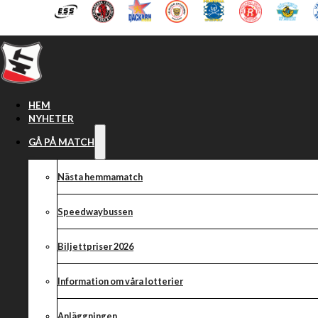
Hoppa till huvudinnehåll
Hoppa till sidfot
HEM
NYHETER
GÅ PÅ MATCH
Nästa hemmamatch
Kim Nilsson
Speedwaybussen
Biljettpriser 2026
Information om våra lotterier
Anläggningen