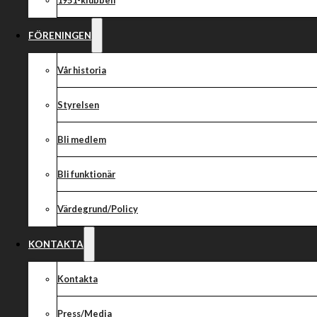
1951-klubben
FÖRENINGEN
Vår historia
Styrelsen
Bli medlem
Bli funktionär
Värdegrund/Policy
KONTAKTA
Kontakta
Press/Media