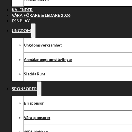
KALENDER
VÅRA FÖRARE & LEDARE 2026
ESS PLAY
UNGDOM
Ungdomsverksamhet
Anmälan ungdomstävlingar
Sladda Runt
SPONSORER
Bli sponsor
Våra sponsorer