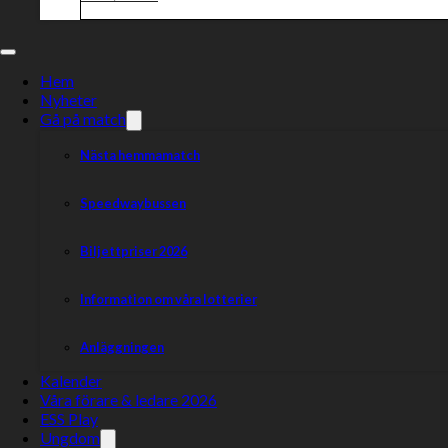
Hem
Nyheter
Gå på match
Nästa hemmamatch
Speedwaybussen
Biljettpriser 2026
Information om våra lotterier
Anläggningen
Kalender
Våra förare & ledare 2026
ESS Play
Ungdom