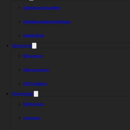
Ungdomsverksamhet
Anmälan ungdomstävlingar
Sladda Runt
Sponsorer
Bli sponsor
Våra sponsorer
1951-klubben
Föreningen
Vår historia
Styrelsen