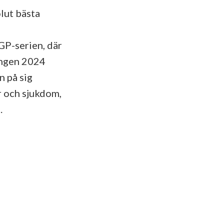
lut bästa
P-serien, där
songen 2024
n på sig
r och sjukdom,
.