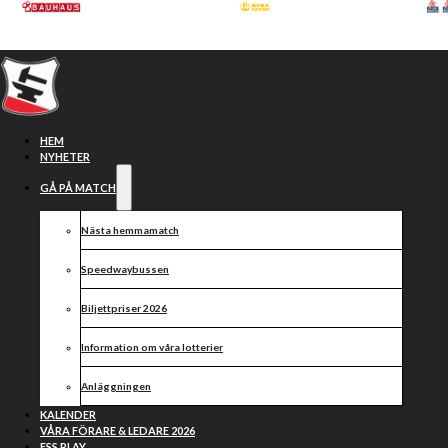
Hoppa till huvudinnehåll
Hoppa till sidfot
HEM
NYHETER
GÅ PÅ MATCH
Nästa hemmamatch
Jerker Eriksson
Speedwaybussen
Biljettpriser 2026
Information om våra lotterier
Anläggningen
KALENDER
VÅRA FÖRARE & LEDARE 2026
ESS PLAY