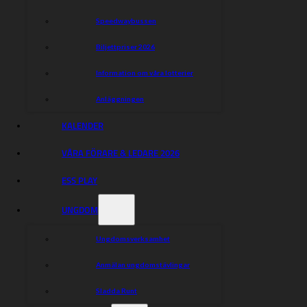
Snabbfakta
Speedwaybussen
Ålder: 46
Biljettpriser 2026
Sverige
Nationalitet:
Snitt:
Information om våra lotterier
Anläggningen
KALENDER
VÅRA FÖRARE & LEDARE 2026
ESS PLAY
UNGDOM
Ungdomsverksamhet
Anmälan ungdomstävlingar
Sladda Runt