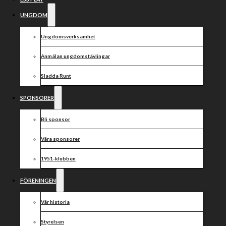
UNGDOM
Ungdomsverksamhet
Anmälan ungdomstävlingar
Sladda Runt
SPONSORER
Bli sponsor
Våra sponsorer
1951-klubben
FÖRENINGEN
Vår historia
Styrelsen