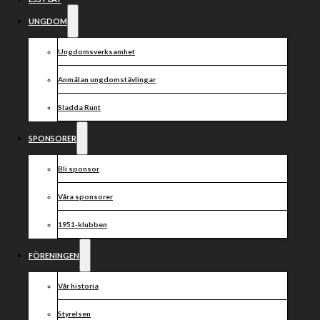
UNGDOM
Ungdomsverksamhet
Anmälan ungdomstävlingar
Sladda Runt
SPONSORER
Bli sponsor
Våra sponsorer
1951-klubben
FÖRENINGEN
Vår historia
Styrelsen