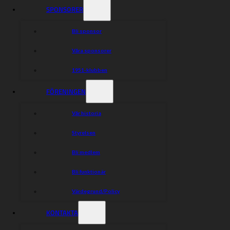
SPONSORER
Bli sponsor
Våra sponsorer
1951-klubben
FÖRENINGEN
Vår historia
Styrelsen
Bli medlem
Bli funktionär
Värdegrund/Policy
KONTAKTA