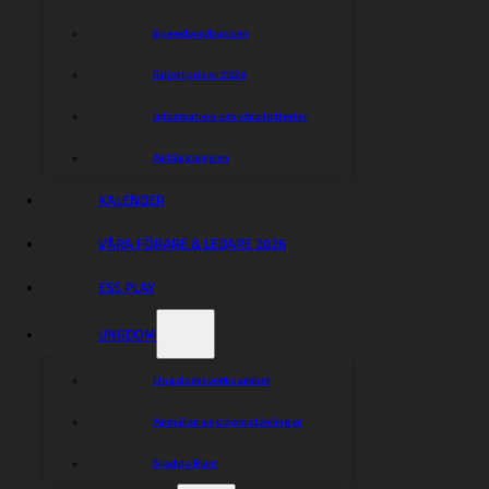
Speedwaybussen
Biljettpriser 2026
Snabbfakta
Information om våra lotterier
Anläggningen
Ålder: 15
Sverige
Nationalitet:
KALENDER
Snitt:
VÅRA FÖRARE & LEDARE 2026
ESS PLAY
UNGDOM
Ungdomsverksamhet
Anmälan ungdomstävlingar
Sladda Runt