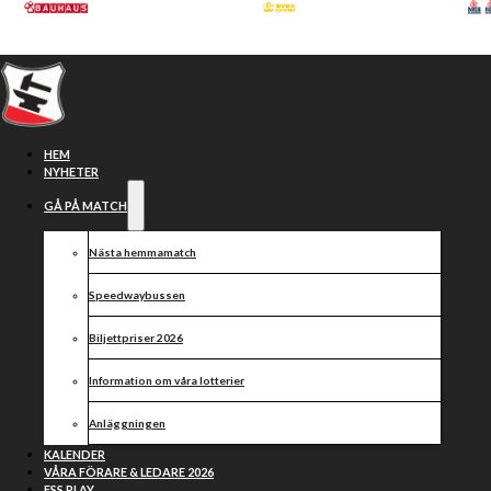
Hoppa till huvudinnehåll
Hoppa till sidfot
HEM
NYHETER
GÅ PÅ MATCH
Nästa hemmamatch
Division 1
Speedwaybussen
Biljettpriser 2026
Information om våra lotterier
Anläggningen
KALENDER
VÅRA FÖRARE & LEDARE 2026
ESS PLAY