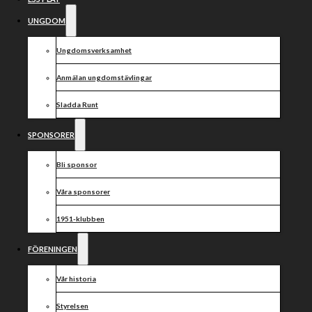
UNGDOM
Ungdomsverksamhet
Anmälan ungdomstävlingar
Sladda Runt
SPONSORER
Bli sponsor
Våra sponsorer
1951-klubben
FÖRENINGEN
Vår historia
Styrelsen