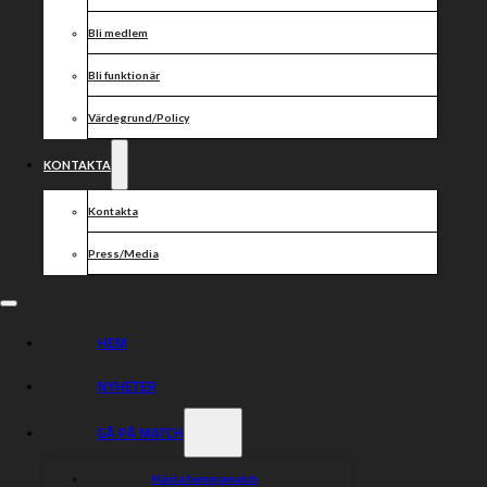
Bli medlem
Bli funktionär
Värdegrund/Policy
KONTAKTA
Kontakta
Press/Media
HEM
NYHETER
GÅ PÅ MATCH
Nästa hemmamatch