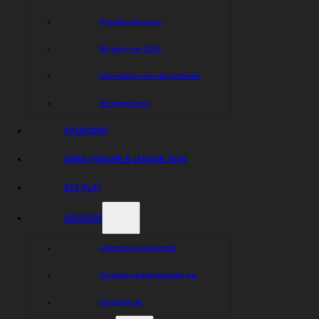
Speedwaybussen
Biljettpriser 2026
Information om våra lotterier
Anläggningen
KALENDER
VÅRA FÖRARE & LEDARE 2026
ESS PLAY
UNGDOM
Ungdomsverksamhet
Eskilstuna
Anmälan ungdomstävlingar
Smederna
Sladda Runt