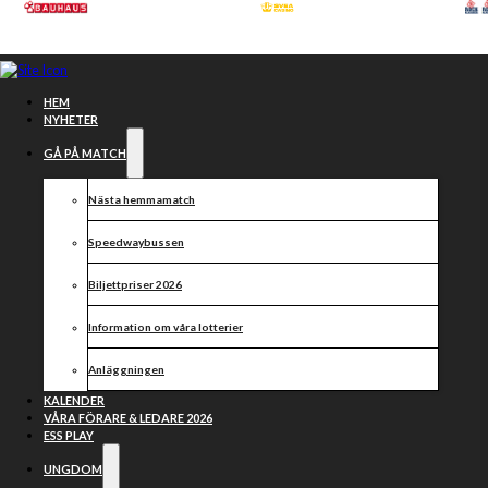
Hoppa till huvudinnehåll
Hoppa till sidfot
HEM
NYHETER
GÅ PÅ MATCH
Nästa hemmamatch
Speedwaybussen
smederna
Biljettpriser 2026
Information om våra lotterier
Anläggningen
KALENDER
VÅRA FÖRARE & LEDARE 2026
ESS PLAY
UNGDOM