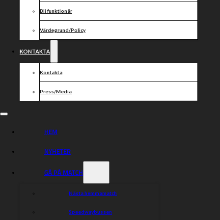
Bli funktionär
Värdegrund/Policy
KONTAKTA
Kontakta
Eskilstuna
Press/Media
Smederna
Hitta rätt
Hitta rätt
HEM
Kalender
Gå på match
Biljettpriser 2026
Sladda Runt – Prova på Speedway
Bli sponsor
Vår historia
NYHETER
Föreningen
Kontakt
Våra förare & ledare 2026
GÅ PÅ MATCH
Kontakt
Sociala medier
Nästa hemmamatch
Smederna Speedway
Instagram
Box 63
Facebook
Speedwaybussen
631 02 Eskilstuna