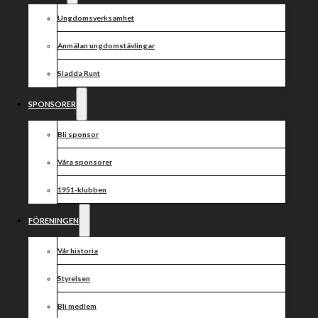
Ungdomsverksamhet
Anmälan ungdomstävlingar
Sladda Runt
SPONSORER
Bli sponsor
Våra sponsorer
1951-klubben
FÖRENINGEN
Vår historia
Styrelsen
Bli medlem