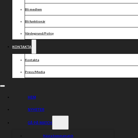
Bli medlem
Bli funktionär
Värdegrund/Policy
KONTAKTA
Kontakta
Press/Media
HEM
NYHETER
GÅ PÅ MATCH
Nästa hemmamatch