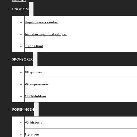
UNGDOM
Ungdomsverksamhet
Anmälan ungdomstävlingar
Sladda Runt
SPONSORER
Bli sponsor
Våra sponsorer
1951-klubben
FÖRENINGEN
Vår historia
Styrelsen