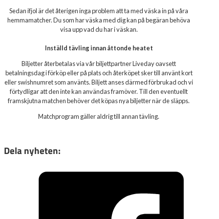
Sedan ifjol är det återigen inga problem att ta med väska in på våra
hemmamatcher. Du som har väska med dig kan på begäran behöva
visa upp vad du har i väskan.
Inställd tävling innan åttonde heatet
Biljetter återbetalas via vår biljettpartner Liveday oavsett
betalningsdag i förköp eller på plats och återköpet sker till använt kort
eller swishnumret som använts. Biljett anses därmed förbrukad och vi
förtydligar att den inte kan användas framöver. Till den eventuellt
framskjutna matchen behöver det köpas nya biljetter när de släpps.
Matchprogram gäller aldrig till annan tävling.
Dela nyheten: