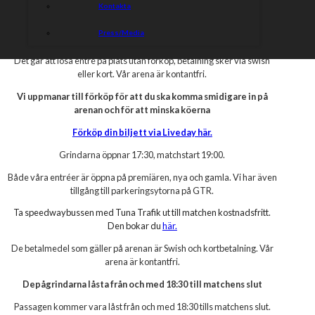
Kontakta
Varmt välkomna till Eskilstuna motorstadion när Dackarna
Press/Media
kommer på besök!
Det går att lösa entré på plats utan förköp, betalning sker via swish
eller kort. Vår arena är kontantfri.
Vi uppmanar till förköp för att du ska komma smidigare in på
arenan och för att minska köerna
Förköp din biljett via Liveday här.
Grindarna öppnar 17:30, matchstart 19:00.
Både våra entréer är öppna på premiären, nya och gamla. Vi har även
tillgång till parkeringsytorna på GTR.
Ta speedwaybussen med Tuna Trafik ut till matchen kostnadsfritt.
Den bokar du
här.
De betalmedel som gäller på arenan är Swish och kortbetalning. Vår
arena är kontantfri.
Depågrindarna låsta från och med 18:30 till matchens slut
Passagen kommer vara låst från och med 18:30 tills matchens slut.