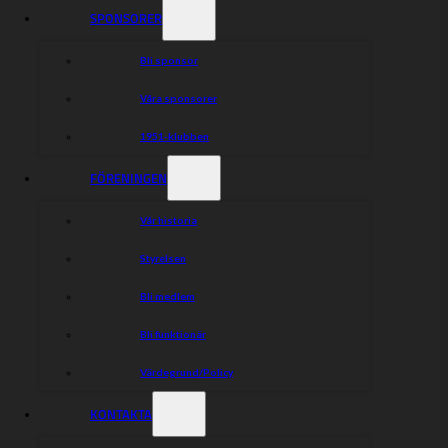
SPONSORER
Bli sponsor
Våra sponsorer
1951-klubben
FÖRENINGEN
Vår historia
Styrelsen
Bli medlem
Bli funktionär
Värdegrund/Policy
KONTAKTA