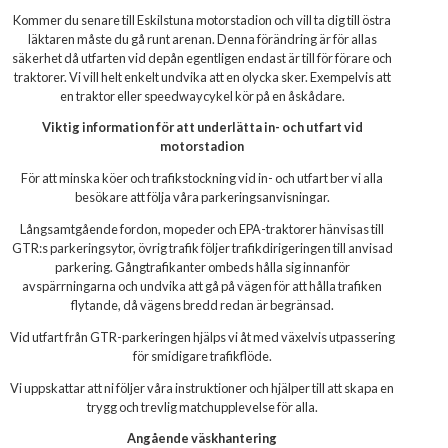
Kommer du senare till Eskilstuna motorstadion och vill ta dig till östra
läktaren måste du gå runt arenan. Denna förändring är för allas
säkerhet då utfarten vid depån egentligen endast är till för förare och
traktorer. Vi vill helt enkelt undvika att en olycka sker. Exempelvis att
en traktor eller speedwaycykel kör på en åskådare.
Viktig information för att underlätta in- och utfart vid
motorstadion
För att minska köer och trafikstockning vid in- och utfart ber vi alla
besökare att följa våra parkeringsanvisningar.
Långsamtgående fordon, mopeder och EPA-traktorer hänvisas till
GTR:s parkeringsytor, övrig trafik följer trafikdirigeringen till anvisad
parkering. Gångtrafikanter ombeds hålla sig innanför
avspärrningarna och undvika att gå på vägen för att hålla trafiken
flytande, då vägens bredd redan är begränsad.
Vid utfart från GTR-parkeringen hjälps vi åt med växelvis utpassering
för smidigare trafikflöde.
Vi uppskattar att ni följer våra instruktioner och hjälper till att skapa en
trygg och trevlig matchupplevelse för alla.
Angående väskhantering