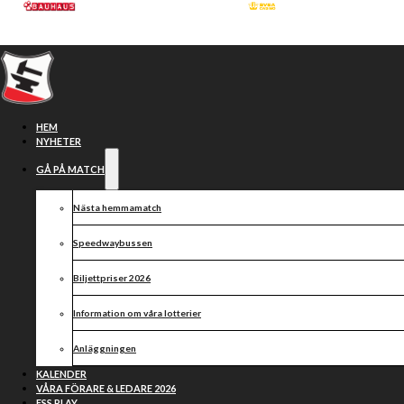
Hoppa till huvudinnehåll
Hoppa till sidfot
HEM
NYHETER
GÅ PÅ MATCH
Nästa hemmamatch
Speedwaybussen
Biljettpriser 2026
Information om våra lotterier
Publikinformation 7/7
Anläggningen
KALENDER
VÅRA FÖRARE & LEDARE 2026
ESS PLAY