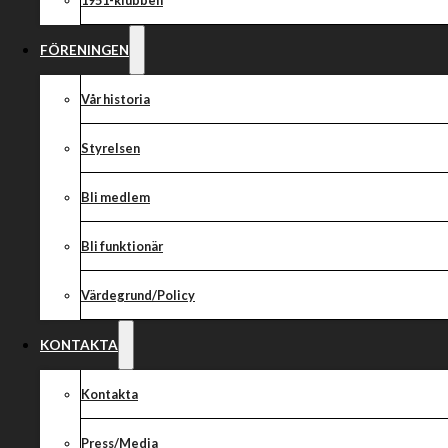
1951-klubben
FÖRENINGEN
Vår historia
Styrelsen
Bli medlem
Bli funktionär
Värdegrund/Policy
KONTAKTA
Kontakta
Press/Media