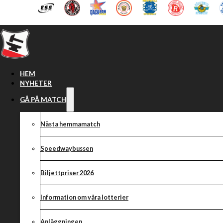
Hoppa till huvudinnehåll
Hoppa till sidfot
HEM
NYHETER
GÅ PÅ MATCH
Nästa hemmamatch
Speedwaybussen
Biljettpriser 2026
Information om våra lotterier
Anläggningen