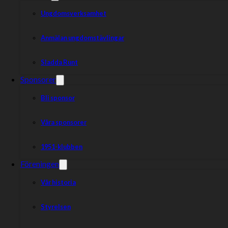
Ungdomsverksamhet
Anmälan ungdomstävlingar
Sladda Runt
Sponsorer
Bli sponsor
Våra sponsorer
1951-klubben
Vi snyggar till arenan inför elitmatchen, fokus på klippning o
Föreningen
Onsdag 24 juni från 16.30 (kom när du kan)!
Vår historia
Trimmer och röjsåg finns. Ta med arbetskläder och handskar.
Styrelsen
Vi bjuder på något som mättar magen, men för att planera på ett br
kansli@eskilstunasmederna.se
eller via
laget.se, klicka här.