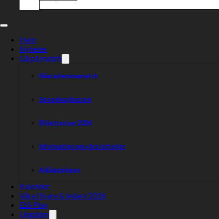
Hem
Nyheter
Gå på match
Nästa hemmamatch
Speedwaybussen
Biljettpriser 2026
Information om våra lotterier
Anläggningen
Kalender
Våra förare & ledare 2026
ESS Play
Ungdom