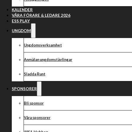
Arbe
KALENDER
VÅRA FÖRARE & LEDARE 2026
ESS PLAY
UNGDOM
Ungdomsverksamhet
Anmälan ungdomstävlingar
Sladda Runt
SPONSORER
Bli sponsor
Våra sponsorer