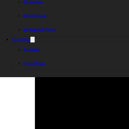
Bli medlem
Bli funktionär
Dela nyheten:
Värdegrund/Policy
Kontakta
Kontakta
Press/Media