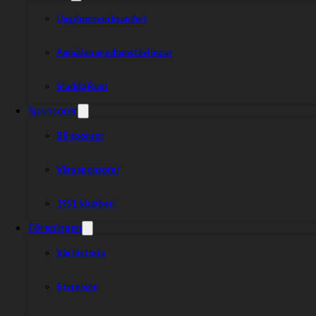
Ungdomsverksamhet
Anmälan ungdomstävlingar
Sladda Runt
Sponsorer
Bli sponsor
Våra sponsorer
1951-klubben
Föreningen
Vår historia
Styrelsen