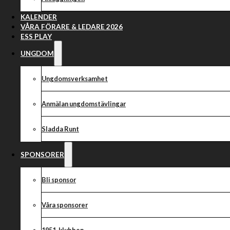
Säsongens fö
Smeder 
KALENDER
VÅRA FÖRARE & LEDARE 2026
ESS PLAY
UNGDOM
Ungdomsverksamhet
Anmälan ungdomstävlingar
Sladda Runt
SPONSORER
Bli sponsor
Våra sponsorer