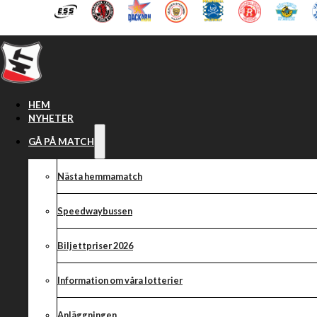
Hoppa till huvudinnehåll
Hoppa till sidfot
HEM
NYHETER
GÅ PÅ MATCH
Nästa hemmamatch
Speedwaybussen
Biljettpriser 2026
Information om våra lotterier
Anläggningen