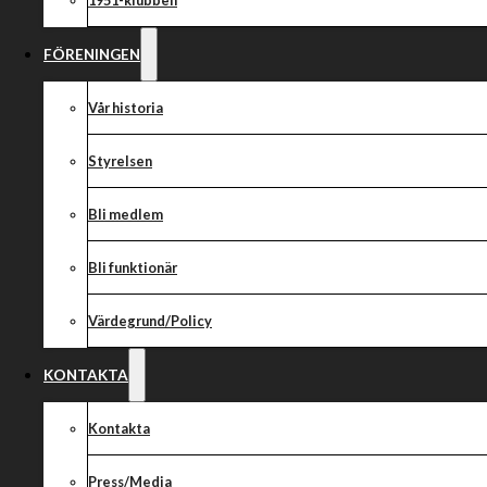
1951-klubben
FÖRENINGEN
Vår historia
Styrelsen
Bli medlem
Bli funktionär
Värdegrund/Policy
KONTAKTA
Kontakta
Press/Media