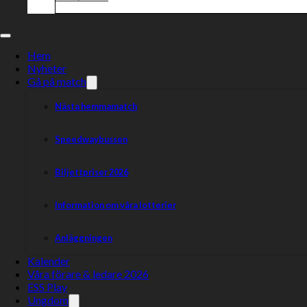
Hem
Nyheter
Gå på match
Nästa hemmamatch
Speedwaybussen
Biljettpriser 2026
Information om våra lotterier
Anläggningen
Kalender
Våra förare & ledare 2026
ESS Play
Ungdom