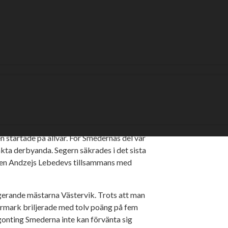
är det nu av mot säsongens första
möte på Piraternas nyrenoverade bana i
startade på allvar. För Smedernas del var
kta derbyanda. Segern säkrades i det sista
ten Andzejs Lebedevs tillsammans med
gerande mästarna Västervik. Trots att man
ermark briljerade med tolv poäng på fem
ågonting Smederna inte kan förvänta sig