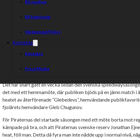
Bli medlem
Bli funktionär
Värdegrund/Policy
Kontakta
Kontakta
Efter förra veckans premiärvinst hemma mot Indianerna, b
bortamatch för Eskilstuna Smederna. Där väntar ett hett 
Press/Media
Motala.
Det har snart gått en vecka sedan den svenska speedwaysäsongen 
det med ett hemmamöte, där publiken bjöds på en jämn match i ä
heatet av återförenade ”Glebedevs”, hemvändande publikfavori
fjolårets hemvändare Gleb Chugunov.
För Piraternas del startade säsongen med ett möte borta mot re
kämpade på bra, och att Piraternas svenske reserv Jonathan Ejn
heat, föll man. Detta då fyra man inte nådde upp i normal nivå, n