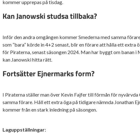
kommer upprepas på tisdag.
Kan Janowski studsa tillbaka?
Inför den andra omgången kommer Smederna med samma förare s
som ”bara” körde in 4+2 senast, blir en förare att hålla ett extra 
för Piraterna, senast säsongen 2024. Man har byggt om banan i 
kan Janowski hitta rätt.
Fortsätter Ejnermarks form?
I Piraterna ställer man över Kevin Fajfer till förmån för nyvärvda
samma förare. Håll ett extra öga på tidigare nämnda Jonathan E
kommer från en stark inledning på säsongen.
Laguppställningar: