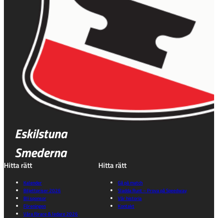
Eskilstuna
Smederna
Hitta rätt
Hitta rätt
Kalender
Gå på match
Biljettpriser 2026
Sladda Runt – Prova på Speedway
Bli sponsor
Vår historia
Föreningen
Kontakt
Våra förare & ledare 2026