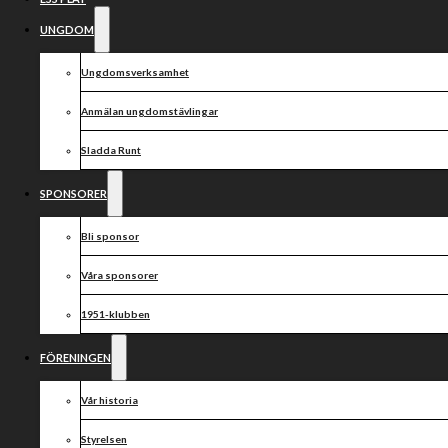
UNGDOM
Ungdomsverksamhet
Anmälan ungdomstävlingar
Sladda Runt
SPONSORER
Bli sponsor
Våra sponsorer
1951-klubben
FÖRENINGEN
Vår historia
Styrelsen