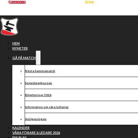
Hoppa till huvudinnehåll
Hoppa till sidfot
HEM
NYHETER
GÅ PÅ MATCH
Nästa hemmamatch
Speedwaybussen
Biljettpriser 2026
Information om våra lotterier
Medlemsmöte
Anläggningen
Smederna SF
KALENDER
VÅRA FÖRARE & LEDARE 2026
ESS PLAY