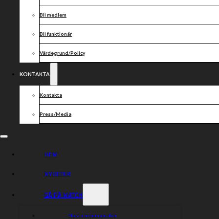
Bli medlem
Bli funktionär
Värdegrund/Policy
KONTAKTA
Kontakta
Press/Media
HEM
NYHETER
GÅ PÅ MATCH
Nästa hemmamatch