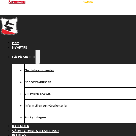
Hoppa till huvudinnehåll
Hoppa till sidfot
HEM
NYHETER
GÅ PÅ MATCH
Nästa hemmamatch
Speedwaybussen
Biljettpriser 2026
Information om våra lotterier
Lebedevs återvänder
Anläggningen
KALENDER
VÅRA FÖRARE & LEDARE 2026
ESS PLAY