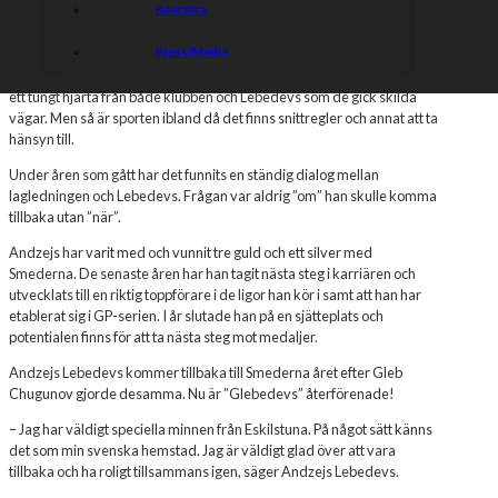
Kontakta
talet. Nu vänder Andzejs Lebedevs hem till Smederna efter
några säsonger i Rospiggarna och Dackarna.
Press/Media
Lebedevs lämnade Smederna efter SM-silvret 2021 och det var med
ett tungt hjärta från både klubben och Lebedevs som de gick skilda
vägar. Men så är sporten ibland då det finns snittregler och annat att ta
hänsyn till.
Under åren som gått har det funnits en ständig dialog mellan
lagledningen och Lebedevs. Frågan var aldrig ”om” han skulle komma
tillbaka utan ”när”.
Andzejs har varit med och vunnit tre guld och ett silver med
Smederna. De senaste åren har han tagit nästa steg i karriären och
utvecklats till en riktig toppförare i de ligor han kör i samt att han har
etablerat sig i GP-serien. I år slutade han på en sjätteplats och
potentialen finns för att ta nästa steg mot medaljer.
Andzejs Lebedevs kommer tillbaka till Smederna året efter Gleb
Chugunov gjorde desamma. Nu är ”Glebedevs” återförenade!
– Jag har väldigt speciella minnen från Eskilstuna. På något sätt känns
det som min svenska hemstad. Jag är väldigt glad över att vara
tillbaka och ha roligt tillsammans igen, säger Andzejs Lebedevs.