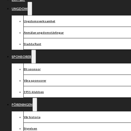
UNGDOM
Ungdomsverksamhet
Anmälan ungdomstävlingar
Sladda Runt
SPONSORER
Bli sponsor
Våra sponsorer
1951-klubben
FÖRENINGEN
Vår historia
Styrelsen