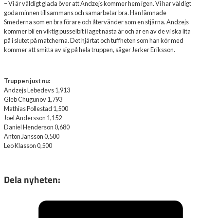
– Vi är väldigt glada över att Andzejs kommer hem igen. Vi har väldigt
goda minnen tillsammans och samarbetar bra. Han lämnade
Smederna som en bra förare och återvänder som en stjärna. Andzejs
kommer bli en viktig pusselbit i laget nästa år och är en av de vi ska lita
på i slutet på matcherna. Det hjärtat och tuffheten som han kör med
kommer att smitta av sig på hela truppen, säger Jerker Eriksson.
Truppen just nu:
Andzejs Lebedevs 1,913
Gleb Chugunov 1,793
Mathias Pollestad 1,500
Joel Andersson 1,152
Daniel Henderson 0,680
Anton Jansson 0,500
Leo Klasson 0,500
Dela nyheten: