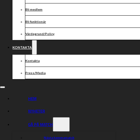
Bli medlem
Bli funktionär
Värdegrund/Policy
KONTAKTA
Kontakta
Press/Media
HEM
NYHETER
GÅ PÅ MATCH
Nästa hemmamatch