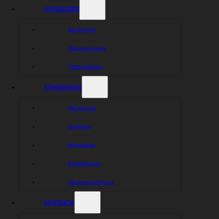
SPONSORER
Bli sponsor
Våra sponsorer
1951-klubben
FÖRENINGEN
Vår historia
Styrelsen
Bli medlem
Bli funktionär
Värdegrund/Policy
KONTAKTA
Han är en av klubbens mest populära förare på 2010- och 2020-