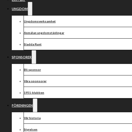
UNGDOM
Ungdomsverksamhet
Anmälan ungdomstävlingar
Sladda Runt
SPONSORER
Bli sponsor
Våra sponsorer
1951-klubben
FÖRENINGEN
Vår historia
Styrelsen