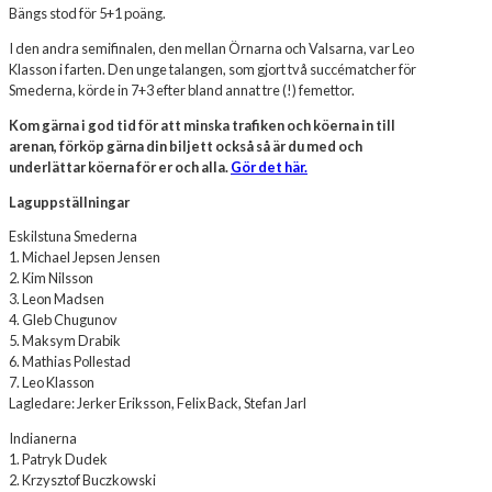
Bängs stod för 5+1 poäng.
I den andra semifinalen, den mellan Örnarna och Valsarna, var Leo
Klasson i farten. Den unge talangen, som gjort två succématcher för
Smederna, körde in 7+3 efter bland annat tre (!) femettor.
Kom gärna i god tid för att minska trafiken och köerna in till
arenan, förköp gärna din biljett också så är du med och
underlättar köerna för er och alla.
Gör det här.
Laguppställningar
Eskilstuna Smederna
1. Michael Jepsen Jensen
2. Kim Nilsson
3. Leon Madsen
4. Gleb Chugunov
5. Maksym Drabik
6. Mathias Pollestad
7. Leo Klasson
Lagledare: Jerker Eriksson, Felix Back, Stefan Jarl
Indianerna
1. Patryk Dudek
2. Krzysztof Buczkowski