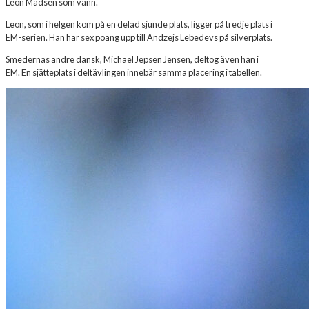
Leon Madsen som vann.
Leon, som i helgen kom på en delad sjunde plats, ligger på tredje plats i
EM-serien. Han har sex poäng upp till Andzejs Lebedevs på silverplats.
Smedernas andre dansk, Michael Jepsen Jensen, deltog även han i
EM. En sjätteplats i deltävlingen innebär samma placering i tabellen.