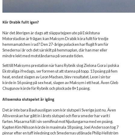
Kör Drabik fullt igen?
När det återigen är dags att släppa tejpen ute på Eskilstuna
Motorstadion är frågan: kan Maksym Drabik köra fullt för tredje
hemmamatchen i rad? Den 27-årige polacken har flugit fram för
Smederna i år och det särskilt på hemmaplan, där han mer eller
mindre lekt med motståndarna på senaste tiden.
Sett till Maksyms prestation när hans Rybnik slog Zielona Gora i polska
Ekstraliga i fredags, ser formen ut att stanna på topp. 13 poäng på fem
heat, endast slagen av Leon Madsen, blev resultatet. Leon i sin tur
körde in 16 poäng på sex heat, slagen av Maksym i ett heat. Även Gleb
Chugunov körde för Rybnik och plockade 8+1 poäng.
Allsvenska slutspelet är igång
Det är inte bara Bauhausligan som kör slutspel i Sverige just nu. Även
Allsvenskan har gått in i årets slutspel och flera smeder har varit i
farten. Masarna föll i sin semifinal mot Njudungarna med en poäng.
Kapten Kim Nilsson körde in maximala 18 poäng, Joel Andersson tog 7
pinnar efter en tuff inledning och Smedernas utlånade Philip Hellström