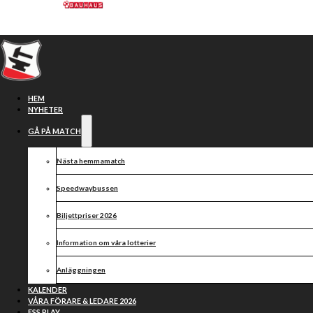
Hoppa till huvudinnehåll
Hoppa till sidfot
HEM
NYHETER
GÅ PÅ MATCH
Nästa hemmamatch
Speedwaybussen
Biljettpriser 2026
Information om våra lotterier
Smederna vänder hem i
Anläggningen
jakten på semifinal
KALENDER
VÅRA FÖRARE & LEDARE 2026
ESS PLAY