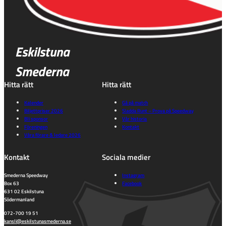
Eskilstuna
Smederna
Hitta rätt
Hitta rätt
Kalender
Gå på match
Biljettpriser 2026
Sladda Runt – Prova på Speedway
Bli sponsor
Vår historia
Föreningen
Kontakt
Våra förare & ledare 2026
Kontakt
Sociala medier
Smederna Speedway
Instagram
Box 63
Facebook
631 02 Eskilstuna
Södermanland
072-700 19 51
kansli@eskilstunasmederna.se