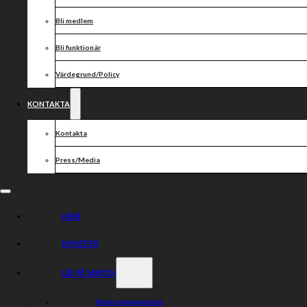
Bli medlem
Bli funktionär
Värdegrund/Policy
KONTAKTA
Kontakta
Press/Media
HEM
NYHETER
GÅ PÅ MATCH
Nästa hemmamatch