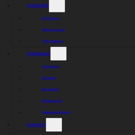
SPONSORER
Bli sponsor
Våra sponsorer
1951-klubben
FÖRENINGEN
Vår historia
Styrelsen
Bli medlem
Bli funktionär
Värdegrund/Policy
KONTAKTA