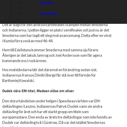
Kontakta
Efter förra veckans seger vänder Smederna hem till Eskilstuna. I
Press/Media
startsjuan finns ett gäng stekheta förare som går för semifinal.
Det är dags för den andra kvartsfinalen i kampen mellan Smederna
och Indianerna. I potten ligger en plats i semifinalen och just nu är det
Smederna som har tagit ett steg mot avancemang. Detta efter en vinst
i Kumla förra veckan med 46-44.
Hem till Eskilstuna kommer Smederna med samma sju förare.
Återigen är det Jakub Jamrog och Joel Andersson som får agera
kommande ess i rockärmen.
Hos motståndarna blir det däremot en förändring sedan sist.
Indianernas fransos Dimitri Bergé får stå över till förmån för
Bartlomiej Kowalski.
Dudek nära EM-titel, Madsen slåss om silver
Den stora händelsen under helgen i Speedwayvärlden var EM-
deltävlingen i Leszno. Indianernas Patryk Dudek vann sin andra
deltävling för året och har ett starkt grepp om titeln som
europamästare. Den enda av årets tre deltävlingar som inte funnits av
Dudek var deltävling två i Güstrow. Då var det istället Smedernas