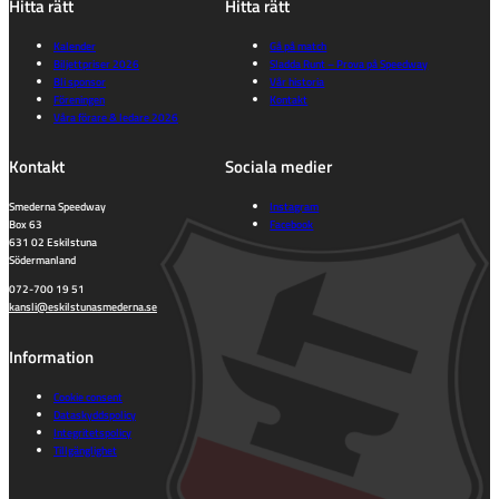
Hitta rätt
Hitta rätt
Kalender
Gå på match
Biljettpriser 2026
Sladda Runt – Prova på Speedway
Bli sponsor
Vår historia
Föreningen
Kontakt
Våra förare & ledare 2026
Kontakt
Sociala medier
Smederna Speedway
Instagram
Box 63
Facebook
631 02 Eskilstuna
Södermanland
072-700 19 51
kansli@eskilstunasmederna.se
Information
Cookie consent
Dataskyddspolicy
Integritetspolicy
Tillgänglighet