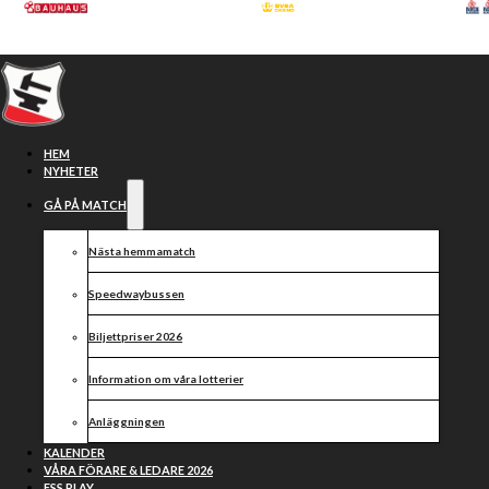
Hoppa till huvudinnehåll
Hoppa till sidfot
HEM
NYHETER
GÅ PÅ MATCH
Nästa hemmamatch
Speedwaybussen
Biljettpriser 2026
Information om våra lotterier
Publikinformation 22/7
Anläggningen
KALENDER
VÅRA FÖRARE & LEDARE 2026
ESS PLAY