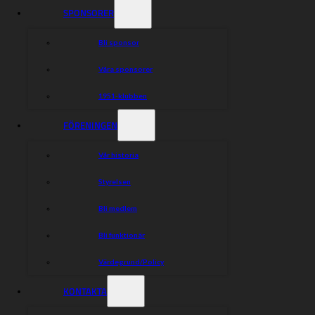
Matchprogram gäller aldrig till annan tävling.
SPONSORER
Bli sponsor
Dela nyheten:
Våra sponsorer
1951-klubben
FÖRENINGEN
Vår historia
Styrelsen
Bli medlem
Bli funktionär
Värdegrund/Policy
KONTAKTA