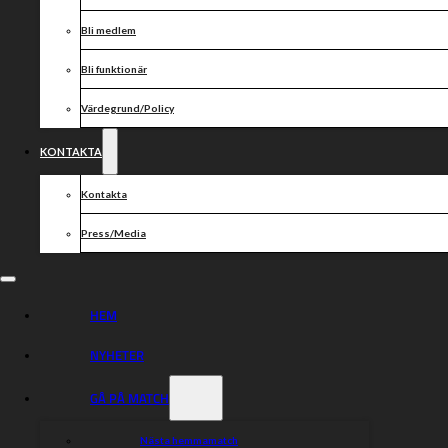
Bli medlem
Bli funktionär
Värdegrund/Policy
KONTAKTA
Kontakta
Press/Media
HEM
NYHETER
GÅ PÅ MATCH
Nästa hemmamatch