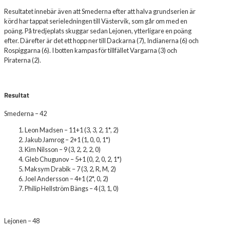
Resultatet innebär även att Smederna efter att halva grundserien är
körd har tappat serieledningen till Västervik, som går om med en
poäng. På tredjeplats skuggar sedan Lejonen, ytterligare en poäng
efter. Därefter är det ett hopp ner till Dackarna (7), Indianerna (6) och
Rospiggarna (6). I botten kampas för tillfället Vargarna (3) och
Piraterna (2).
Resultat
Smederna – 42
Leon Madsen – 11+1 (3, 3, 2, 1*, 2)
Jakub Jamrog – 2+1 (1, 0, 0, 1*)
Kim Nilsson – 9 (3, 2, 2, 2, 0)
Gleb Chugunov – 5+1 (0, 2, 0, 2, 1*)
Maksym Drabik – 7 (3, 2, R, M, 2)
Joel Andersson – 4+1 (2*, 0, 2)
Philip Hellström Bängs – 4 (3, 1, 0)
Lejonen – 48