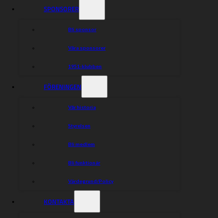
SPONSORER
Bli sponsor
Våra sponsorer
1951-klubben
FÖRENINGEN
Vår historia
Styrelsen
Bli medlem
Bli funktionär
Värdegrund/Policy
KONTAKTA