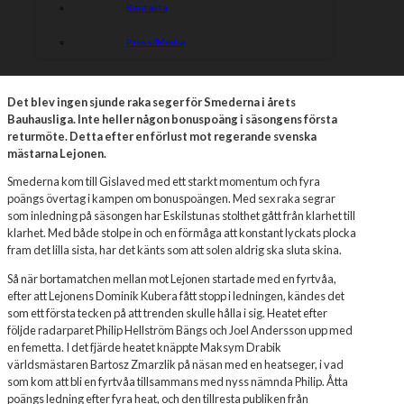
Kontakta
Press/Media
Det blev ingen sjunde raka seger för Smederna i årets
Bauhausliga. Inte heller någon bonuspoäng i säsongens första
returmöte. Detta efter en förlust mot regerande svenska
mästarna Lejonen.
Smederna kom till Gislaved med ett starkt momentum och fyra
poängs övertag i kampen om bonuspoängen. Med sex raka segrar
som inledning på säsongen har Eskilstunas stolthet gått från klarhet till
klarhet. Med både stolpe in och en förmåga att konstant lyckats plocka
fram det lilla sista, har det känts som att solen aldrig ska sluta skina.
Så när bortamatchen mellan mot Lejonen startade med en fyrtvåa,
efter att Lejonens Dominik Kubera fått stopp i ledningen, kändes det
som ett första tecken på att trenden skulle hålla i sig. Heatet efter
följde radarparet Philip Hellström Bängs och Joel Andersson upp med
en femetta. I det fjärde heatet knäppte Maksym Drabik
världsmästaren Bartosz Zmarzlik på näsan med en heatseger, i vad
som kom att bli en fyrtvåa tillsammans med nyss nämnda Philip. Åtta
poängs ledning efter fyra heat, och den tillresta publiken från