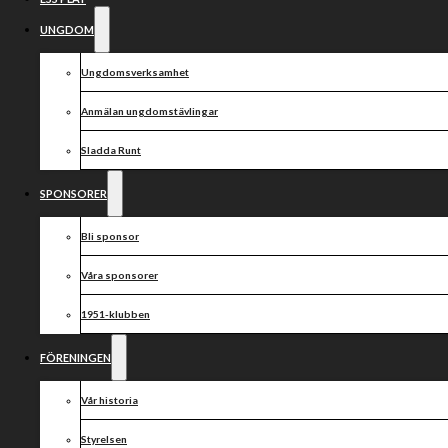
åkte på årets första
UNGDOM
förlust
Ungdomsverksamhet
Anmälan ungdomstävlingar
Sladda Runt
SPONSORER
Bli sponsor
Våra sponsorer
1951-klubben
FÖRENINGEN
Vår historia
Styrelsen