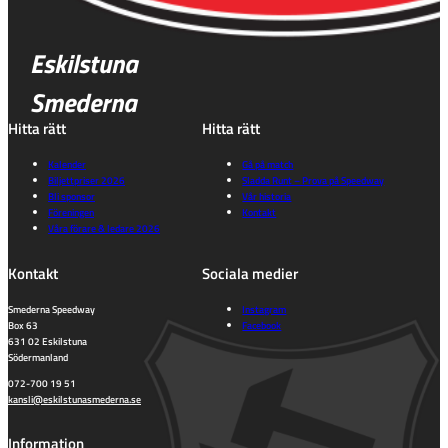
Eskilstuna
Smederna
Hitta rätt
Hitta rätt
Kalender
Gå på match
Biljettpriser 2026
Sladda Runt – Prova på Speedway
Bli sponsor
Vår historia
Föreningen
Kontakt
Våra förare & ledare 2026
Kontakt
Sociala medier
Smederna Speedway
Instagram
Box 63
Facebook
631 02 Eskilstuna
Södermanland
072-700 19 51
kansli@eskilstunasmederna.se
Information