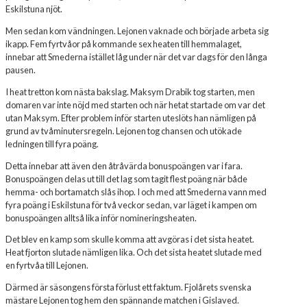
Eskilstuna njöt.
Men sedan kom vändningen. Lejonen vaknade och började arbeta sig
ikapp. Fem fyrtvåor på kommande sex heaten till hemmalaget,
innebar att Smederna istället låg under när det var dags för den långa
pausen.
I heat tretton kom nästa bakslag. Maksym Drabik tog starten, men
domaren var inte nöjd med starten och när hetat startade om var det
utan Maksym. Efter problem inför starten uteslöts han nämligen på
grund av tvåminutersregeln. Lejonen tog chansen och utökade
ledningen till fyra poäng.
Detta innebar att även den åtråvärda bonuspoängen var i fara.
Bonuspoängen delas ut till det lag som tagit flest poäng när både
hemma- och bortamatch slås ihop. I och med att Smederna vann med
fyra poäng i Eskilstuna för två veckor sedan, var läget i kampen om
bonuspoängen alltså lika inför nomineringsheaten.
Det blev en kamp som skulle komma att avgöras i det sista heatet.
Heat fjorton slutade nämligen lika. Och det sista heatet slutade med
en fyrtvåa till Lejonen.
Därmed är säsongens första förlust ett faktum. Fjolårets svenska
mästare Lejonen tog hem den spännande matchen i Gislaved.