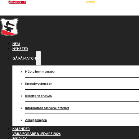
Hoppa till huvudinnehåll
Hoppa till sidfot
HEM
NYHETER
GÅ PÅ MATCH
Nästa hemmamatch
Speedwaybussen
Biljettpriser 2026
Information om våra lotterier
Avgörande i sista
Anläggningen
heatet när Smederna
KALENDER
VÅRA FÖRARE & LEDARE 2026
ESS PLAY