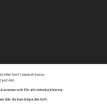
stuna motorstadion när Lejonen från
ngd från 18:30 fram till avslutad match
förbud är nu upphävt, du som har väska
 för er i publiken här nedan.
h eller kort i separat kassa.
just det.
på arenan och för att minska köerna.
an där du kan köpa din lott.