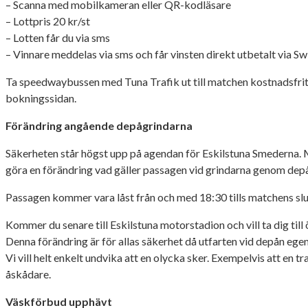
– Scanna med mobilkameran eller QR-kodläsare
– Lottpris 20 kr/st
– Lotten får du via sms
– Vinnare meddelas via sms och får vinsten direkt utbetalt via Sw
Ta speedwaybussen med Tuna Trafik ut till matchen kostnadsfrit
bokningssidan.
Förändring angående depågrindarna
Säkerheten står högst upp på agendan för Eskilstuna Smederna. M
göra en förändring vad gäller passagen vid grindarna genom depån 
Passagen kommer vara låst från och med 18:30 tills matchens slu
Kommer du senare till Eskilstuna motorstadion och vill ta dig till
Denna förändring är för allas säkerhet då utfarten vid depån egentl
Vi vill helt enkelt undvika att en olycka sker. Exempelvis att en 
åskådare.
Väskförbud upphävt