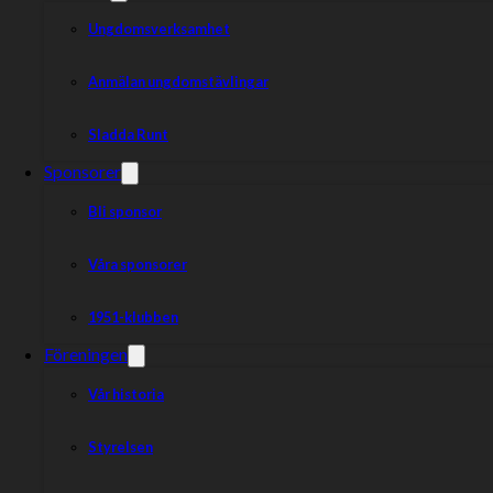
Ungdomsverksamhet
Anmälan ungdomstävlingar
Sladda Runt
Sponsorer
Bli sponsor
Våra sponsorer
1951-klubben
Föreningen
Vår historia
Styrelsen