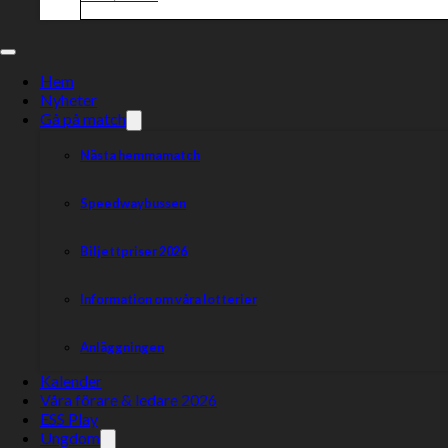
Hem
Nyheter
Gå på match
Nästa hemmamatch
Speedwaybussen
Biljettpriser 2026
Information om våra lotterier
Anläggningen
Kalender
Våra förare & ledare 2026
ESS Play
Ungdom