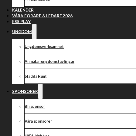
Publiki
KALENDER
VÅRA FÖRARE & LEDARE 2026
ESS PLAY
UNGDOM
Ungdomsverksamhet
Anmälan ungdomstävlingar
Sladda Runt
SPONSORER
Bli sponsor
Våra sponsorer