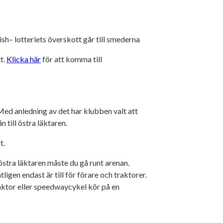
ish– lotteriets överskott går till smederna
t.
Klicka här
för att komma till
ed anledning av det har klubben valt att
till östra läktaren.
t.
 östra läktaren måste du gå runt arenan.
igen endast är till för förare och traktorer.
traktor eller speedwaycykel kör på en