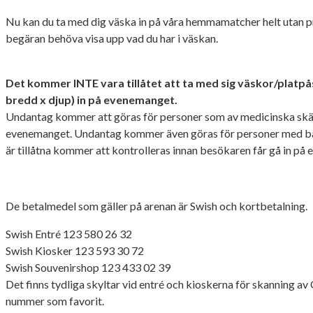
Nu kan du ta med dig väska in på våra hemmamatcher helt utan 
begäran behöva visa upp vad du har i väskan.
Det kommer INTE vara tillåtet att ta med sig väskor/platp
bredd x djup) in på evenemanget.
Undantag kommer att göras för personer som av medicinska skäl 
evenemanget. Undantag kommer även göras för personer med ba
är tillåtna kommer att kontrolleras innan besökaren får gå in på
De betalmedel som gäller på arenan är Swish och kortbetalning.
Swish Entré 123 580 26 32
Swish Kiosker 123 593 30 72
Swish Souvenirshop 123 433 02 39
Det finns tydliga skyltar vid entré och kioskerna för skanning av 
nummer som favorit.