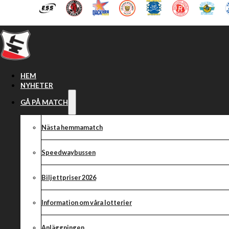
Hoppa till huvudinnehåll
Hoppa till sidfot
HEM
NYHETER
GÅ PÅ MATCH
Nästa hemmamatch
Speedwaybussen
Biljettpriser 2026
Information om våra lotterier
Anläggningen