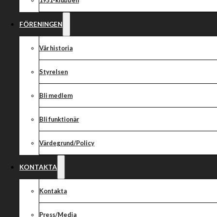
1951-klubben
FÖRENINGEN
Vår historia
Styrelsen
Bli medlem
Bli funktionär
Värdegrund/Policy
KONTAKTA
Kontakta
Press/Media