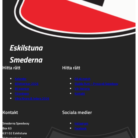
Eskilstuna
Smederna
Hitta rätt
Hitta rätt
Kalender
Gå på match
Biljettpriser 2026
Sladda Runt – Prova på Speedway
Bli sponsor
Vår historia
Föreningen
Kontakt
Våra förare & ledare 2026
Kontakt
Sociala medier
Smederna Speedway
Instagram
Box 63
Facebook
631 02 Eskilstuna
Södermanland