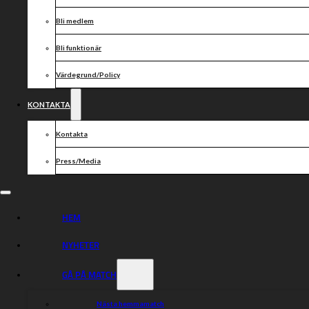
Bli medlem
Bli funktionär
Värdegrund/Policy
KONTAKTA
Kontakta
Press/Media
HEM
NYHETER
GÅ PÅ MATCH
Nästa hemmamatch