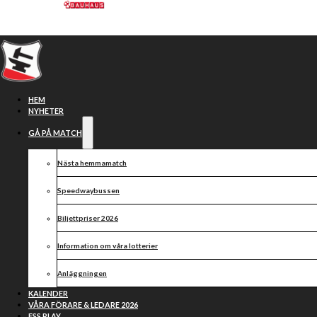
Hoppa till huvudinnehåll
Hoppa till sidfot
HEM
NYHETER
GÅ PÅ MATCH
Nästa hemmamatch
Speedwaybussen
Biljettpriser 2026
Information om våra lotterier
Maksym Drabik
Anläggningen
stannar i Smederna
KALENDER
VÅRA FÖRARE & LEDARE 2026
ESS PLAY