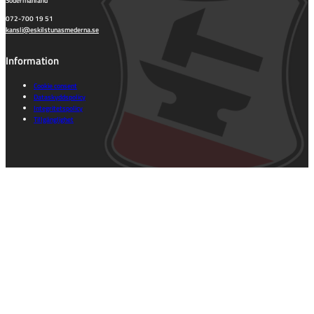
072-700 19 51
kansli@eskilstunasmederna.se
Information
Cookie consent
Dataskyddspolicy
Integritetspolicy
Tillgänglighet