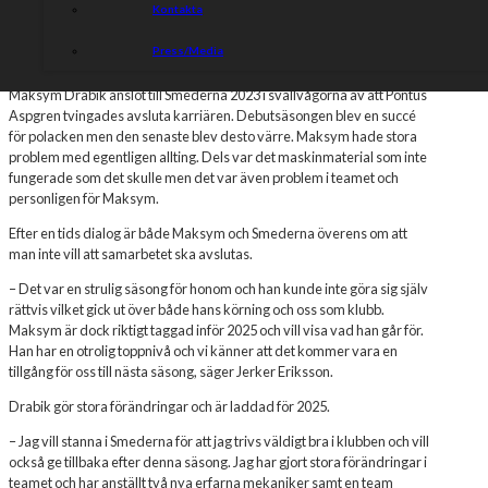
Kontakta
Nästa förare att skrivas in i truppen till 2025 är ett namn som
Press/Media
laddar upp för sin tredje säsong i klubben.
Maksym Drabik anslöt till Smederna 2023 i svallvågorna av att Pontus
Aspgren tvingades avsluta karriären.
Debutsäsongen blev en succé
för polacken men den senaste blev desto värre. Maksym hade stora
problem med egentligen allting. Dels var det maskinmaterial som inte
fungerade som det skulle men det var även problem i teamet och
personligen för Maksym.
Efter en tids dialog är både Maksym och Smederna överens om att
man inte vill att samarbetet ska avslutas.
–
Det var en strulig säsong för honom och han kunde inte göra sig själv
rättvis vilket gick ut över både hans körning och oss som klubb.
Maksym är dock riktigt taggad inför 2025 och vill visa vad han går för.
Han har en otrolig toppnivå och vi känner att det kommer vara en
tillgång för oss till nästa säsong, säger Jerker Eriksson.
Drabik gör stora förändringar och är laddad för 2025.
–
Jag vill stanna i Smederna för att jag trivs väldigt bra i klubben och vill
också ge tillbaka efter denna säsong. Jag har gjort stora förändringar i
teamet och har anställt två nya erfarna mekaniker samt en team