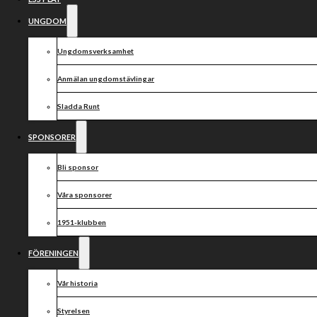
UNGDOM
Ungdomsverksamhet
Anmälan ungdomstävlingar
Sladda Runt
SPONSORER
Bli sponsor
Våra sponsorer
1951-klubben
FÖRENINGEN
Vår historia
Styrelsen