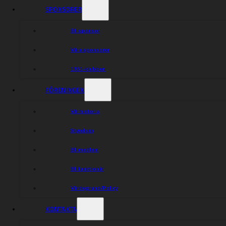
SPONSORER
Bli sponsor
Våra sponsorer
1951-klubben
FÖRENINGEN
Vår historia
Styrelsen
Bli medlem
Bli funktionär
Värdegrund/Policy
KONTAKTA