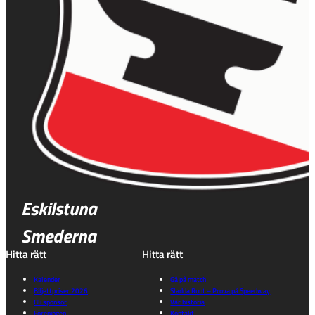
Eskilstuna
Smederna
Hitta rätt
Hitta rätt
Kalender
Gå på match
Biljettpriser 2026
Sladda Runt – Prova på Speedway
Bli sponsor
Vår historia
Föreningen
Kontakt