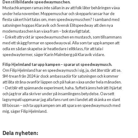
Den stilbildande speedwaymuschen.
Mustachkampen
ramas inte sällan in av att folk låter
behåringen växa
under hela november.
Moppemuschar och skepparkransar har de
flesta säkert hört
talas
om, men speedwaymuschen? I samband med
satsningen hoppas Klaravik och Svensk El
itspeedway att
den nya
modemustasch
en
kan växa fram – bokstavligt talat.
– Enkelt uttryckt är speedwaymuschen en m
ustasch
, som tillsammans
med
ett skägg
forma
r en
speedwayoval
.
Alla som tar upp kampen att
odla
en sådan skapelse är heatledare
i elitklass
, för att tala
i
speedwaytermer, säger Karin Malmberg på Klaravik vidare.
Filip Hjelmland tar upp kampen – sparar ut
speedwaymusch.
Om Filip Hjelmland har en speedwaymusch i sig,
ja, det
återstår att se.
SM-trean från 2024 är dock
ambassadör
för satsningen och kommer
att låta
stråna ovanför läppen
och på hakan
växa under hela månaden.
– Det blir ett spännande experiment, haha.
Syftet känns
helrätt i
hjärtat
och jag tror alla
skriv
er
under på
insamlingens betydelse
. Oavsett
lagsympati
uppmanar
jag
alla
fans
runt o
m i landet
att skänka
en slant
till bössan – oc
h ta
upp
kampen om att spara en speedwaymusch
med
mig, säger Filip Hjelmland.
Dela nyheten: