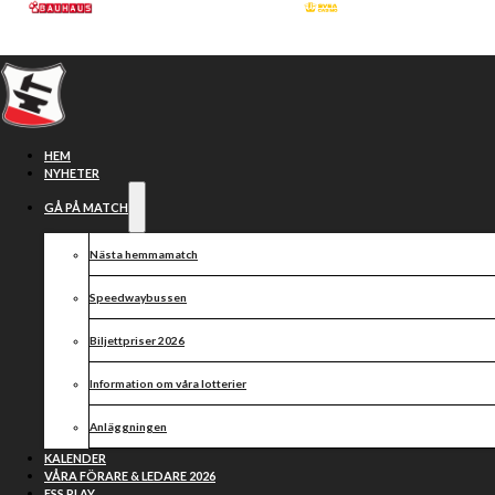
Hoppa till huvudinnehåll
Hoppa till sidfot
HEM
NYHETER
GÅ PÅ MATCH
Nästa hemmamatch
Speedwaybussen
Biljettpriser 2026
Information om våra lotterier
Speedwaymuschen –
Anläggningen
Svenska
KALENDER
VÅRA FÖRARE & LEDARE 2026
ESS PLAY