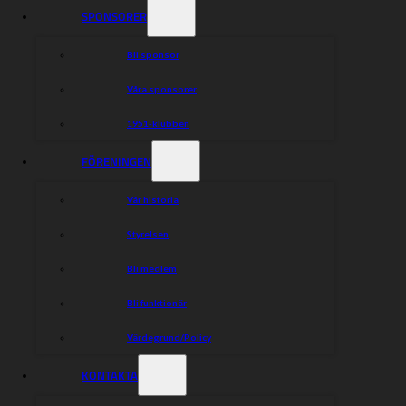
SPONSORER
Bli sponsor
Våra sponsorer
1951-klubben
FÖRENINGEN
Vår historia
Styrelsen
Bli medlem
Bli funktionär
November är den stora Mustachkampen-månaden och
Värdegrund/Policy
tillsammans med Svenska
speedwayligan (ESS)
gasar nu Klaravik
igång en insamling – för att bidra till forskningen kring
KONTAKTA
prostatacancer
.
Dessutom ser en ny typ av
mustasch
dagens ljus.
Glöm “moppemusch
en
” och
välkomna “speedwaymuschen” till