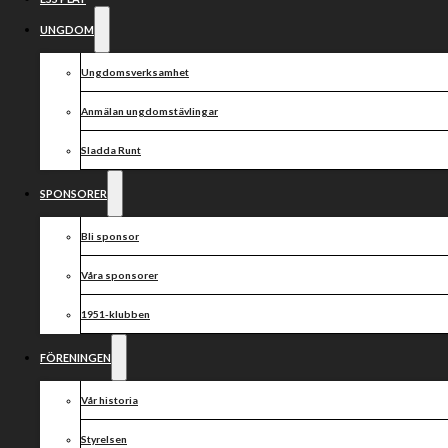
speedwayligan och
UNGDOM
Klaravik samarbetar
kring livsviktig
Ungdomsverksamhet
forskning
Anmälan ungdomstävlingar
Sladda Runt
SPONSORER
Bli sponsor
Våra sponsorer
1951-klubben
FÖRENINGEN
Vår historia
Styrelsen