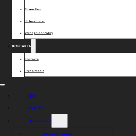
Bli medlem
Bli funktionär
Värdegrund/Policy
KONTAKTA
Kontakta
Press/Media
HEM
NYHETER
GÅ PÅ MATCH
Nästa hemmamatch