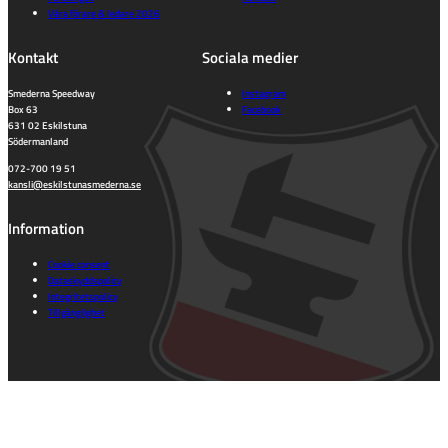
Våra förare & ledare 2026
Kontakt
Sociala medier
Smederna Speedway
Instagram
Box 63
Facebook
631 02 Eskilstuna
Södermanland
072-700 19 51
kansli@eskilstunasmederna.se
Information
Cookie consent
Dataskyddspolicy
Integritetspolicy
Tillgänglighet