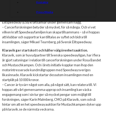
Kontakta
den svenska barberar-menyn.
Press/Media
På Mustaschkampen.se startar idag insamlingen
“Speedwaymuschen”
, där Klaravik tillsammans med Svensk
Elitspeedway (ESS) kraftsamlar under gemensam flagg
.
– Cancerforskningen betyder så mycket, för så många. Och
vi vet
vilken kraft Speedwayfamiljen kan skapa tillsammans – så vi hoppas
att klubbar och supportrar
kan tilltalas av syftet och bidra till
insamlingen, säger
Mikael Teurnberg
,
på Svensk Elitspeedway.
Klaravik ger startskott och håller välgörenhetsauktion.
Klaravik, som är huvudpartner till Svenska speedwayligan
,
har i flera
år gjort satsningar i relation till cancerforskningen under Rosa Bandet
och Mustaschkampen. Och
i årets initiativ kopplar
man ihop den
motorintresserade kundmålgruppen med
Speedwaysveriges
likasinnade.
Klaravik kickstartar dessutom insamlingen med en
startplåt på 10 000 kronor.
–
Cancer är tyvärr något som
alla,
på något sätt
, kan relatera till.
Vi
hoppas att vårt gemensamma upprop och insamling kan
väcka
engagemang som i sin tur ger så
mycket pengar som möjligt
till
forskningen
, säger Karin Malmberg,
CMO på Klaravik
, som
också
hintar
om a
tt en het
speedwayauktion
för Mustachkampen
dyker upp
på klaravik.se de närmsta
veckorna.