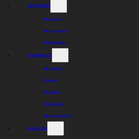
SPONSORER
Bli sponsor
Våra sponsorer
1951-klubben
FÖRENINGEN
Vår historia
Styrelsen
Bli medlem
Bli funktionär
Värdegrund/Policy
KONTAKTA