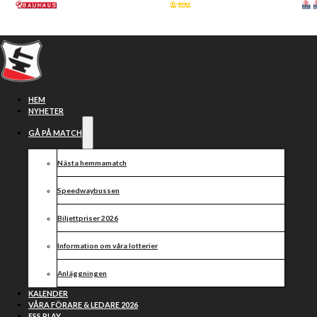
Hoppa till huvudinnehåll
Hoppa till sidfot
HEM
NYHETER
GÅ PÅ MATCH
Nästa hemmamatch
Speedwaybussen
Biljettpriser 2026
Information om våra lotterier
Mathias Pollestad till
Anläggningen
Smederna
KALENDER
VÅRA FÖRARE & LEDARE 2026
ESS PLAY