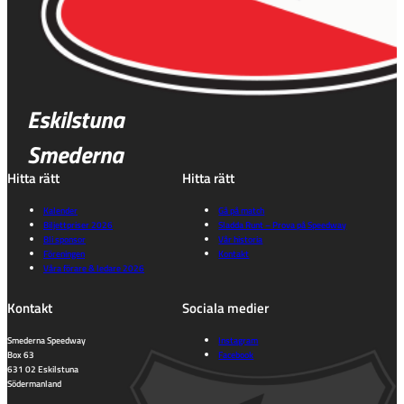
Eskilstuna
Smederna
Hitta rätt
Hitta rätt
Kalender
Gå på match
Biljettpriser 2026
Sladda Runt – Prova på Speedway
Bli sponsor
Vår historia
Föreningen
Kontakt
Våra förare & ledare 2026
Kontakt
Sociala medier
Smederna Speedway
Instagram
Box 63
Facebook
631 02 Eskilstuna
Södermanland