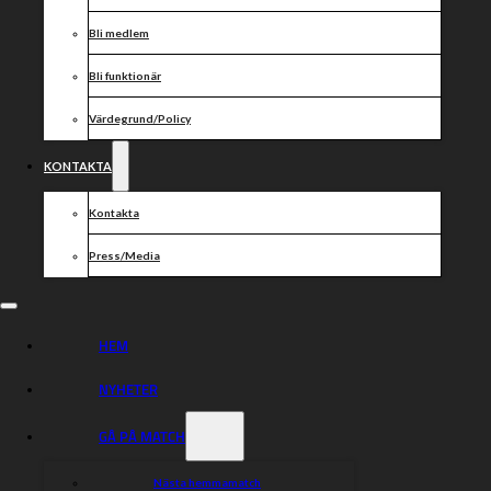
förhoppningsvis mycket publik på läktarna som stöttar laget till segrar.
Bli medlem
Hoppas de är sugna på att se en ung kille från Stavanger som vill visa
upp vad han kan och sina raketstarter, säger Mathias.
Bli funktionär
Värdegrund/Policy
Truppen 2025 just nu:
Mathias Pollestad 1,253 (NY)
KONTAKTA
Philip Hellström Bängs 1,210
Joel Andersson 1,146
Kontakta
Anton Jansson 0,500
Press/Media
Dela nyheten:
HEM
NYHETER
GÅ PÅ MATCH
Nästa hemmamatch