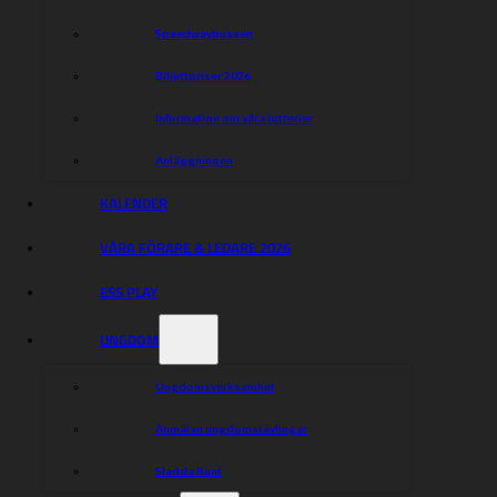
initiativ från ESS och alla klubbar. Ta dig gärna fem minuter och hjälp till
Speedwaybussen
att utveckla svensk speedway!
Klicka här för att komma till enkäten.
Biljettpriser 2026
Information om våra lotterier
Dela nyheten:
Anläggningen
KALENDER
VÅRA FÖRARE & LEDARE 2026
ESS PLAY
UNGDOM
Ungdomsverksamhet
Anmälan ungdomstävlingar
Sladda Runt