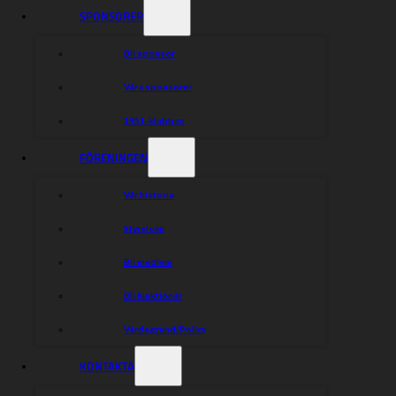
SPONSORER
Bli sponsor
Våra sponsorer
1951-klubben
FÖRENINGEN
Vår historia
Styrelsen
Bli medlem
Bli funktionär
Värdegrund/Policy
KONTAKTA