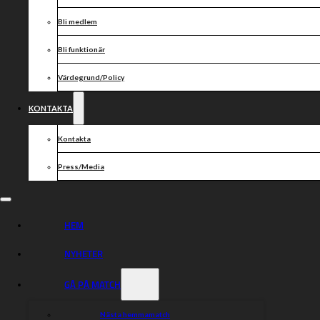
Bli medlem
Bli funktionär
Värdegrund/Policy
KONTAKTA
Kontakta
Press/Media
HEM
NYHETER
GÅ PÅ MATCH
Som en del i arbetet att locka nya och fler besökare till våra arenor
Nästa hemmamatch
genomförs under hösten en marknadsundersökning. Detta är ett