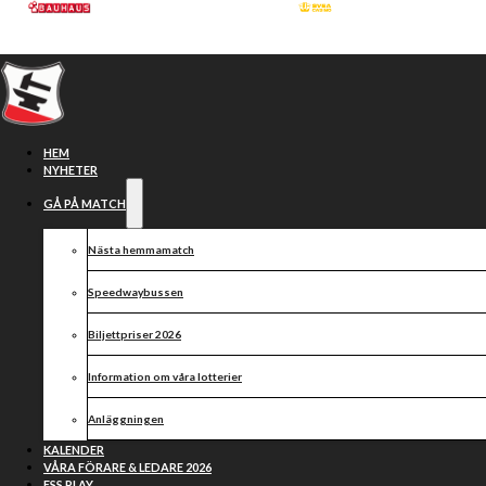
Hoppa till huvudinnehåll
Hoppa till sidfot
HEM
NYHETER
GÅ PÅ MATCH
Nästa hemmamatch
Speedwaybussen
Biljettpriser 2026
Information om våra lotterier
Hjälp oss att utveckla
Anläggningen
svensk speedway
KALENDER
VÅRA FÖRARE & LEDARE 2026
ESS PLAY