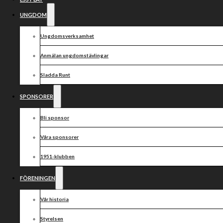
UNGDOM
Ungdomsverksamhet
Anmälan ungdomstävlingar
Sladda Runt
SPONSORER
Bli sponsor
Våra sponsorer
1951-klubben
FÖRENINGEN
Vår historia
Styrelsen