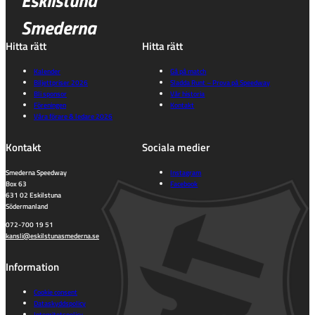
Eskilstuna
Smederna
Hitta rätt
Hitta rätt
Kalender
Gå på match
Biljettpriser 2026
Sladda Runt – Prova på Speedway
Bli sponsor
Vår historia
Föreningen
Kontakt
Våra förare & ledare 2026
Kontakt
Sociala medier
Smederna Speedway
Instagram
Box 63
Facebook
631 02 Eskilstuna
Södermanland
072-700 19 51
kansli@eskilstunasmederna.se
Information
Cookie consent
Dataskyddspolicy
Integritetspolicy