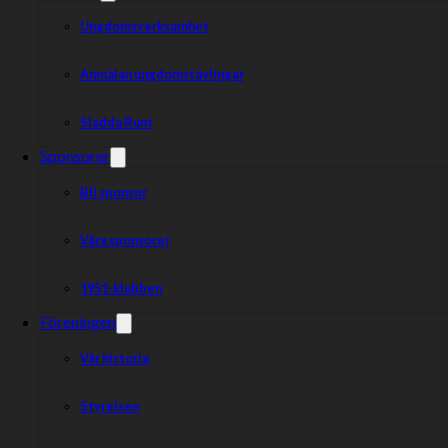
Ungdomsverksamhet
Anmälan ungdomstävlingar
Sladda Runt
Sponsorer
Bli sponsor
Våra sponsorer
1951-klubben
Det blev en spännande tillställning med täta heat när Smed
Föreningen
Även om det blev förlust i matchen blev det vinst i kampen
Vår historia
säkrat en plats i slutspelet.
Styrelsen
Smederna hade en tuff inledning på säsongen. Tre förluster på för
säsongen någon hoppats på. Den enda segern var dock mot storfa