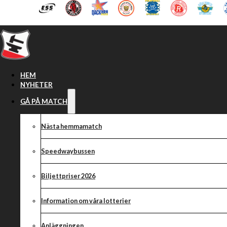
Hoppa till huvudinnehåll
Hoppa till sidfot
HEM
NYHETER
GÅ PÅ MATCH
Nästa hemmamatch
Speedwaybussen
Biljettpriser 2026
Information om våra lotterier
Anläggningen