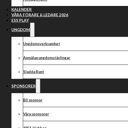
Smederna 
bonuspoängen s
KALENDER
VÅRA FÖRARE & LEDARE 2026
ESS PLAY
bra
UNGDOM
Ungdomsverksamhet
Anmälan ungdomstävlingar
Sladda Runt
SPONSORER
Bli sponsor
Våra sponsorer