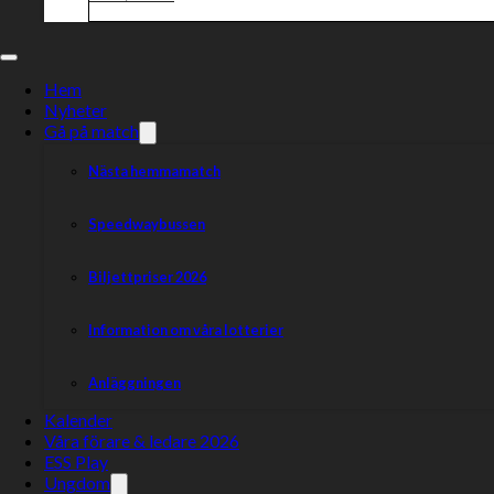
Hem
Nyheter
Gå på match
Nästa hemmamatch
Speedwaybussen
Biljettpriser 2026
Information om våra lotterier
Anläggningen
Kalender
Våra förare & ledare 2026
ESS Play
Ungdom