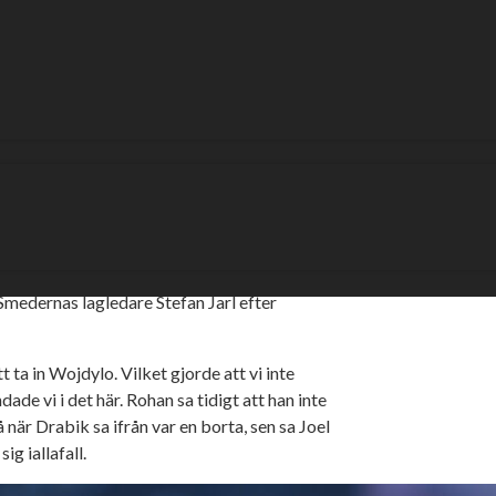
rvik stundade, var den där vinsten i början
ns det fortfarande marginal ned till
 i en tidigare inställd match, fanns
her föll ut rätt.
ville höra. Smederna skulle inte bara
ik (problem med motorer), utan få lov att
tuation som vållat en hel del huvudbry för
 Smedernas lagledare Stefan Jarl efter
 ta in Wojdylo. Vilket gjorde att vi inte
dade vi i det här. Rohan sa tidigt att han inte
 när Drabik sa ifrån var en borta, sen sa Joel
ig iallafall.