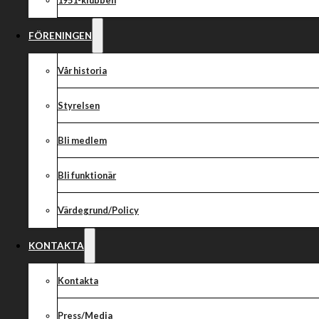
1951-klubben
FÖRENINGEN
Vår historia
Styrelsen
Bli medlem
Bli funktionär
Värdegrund/Policy
KONTAKTA
Kontakta
Press/Media