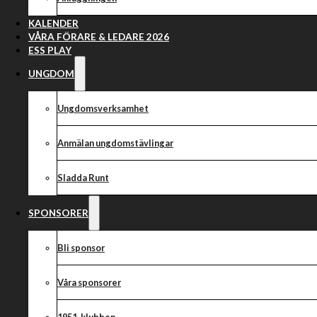
Joel laddad 
”Sista matchern
KALENDER
VÅRA FÖRARE & LEDARE 2026
ESS PLAY
oc
UNGDOM
Ungdomsverksamhet
Anmälan ungdomstävlingar
Sladda Runt
SPONSORER
Bli sponsor
Våra sponsorer