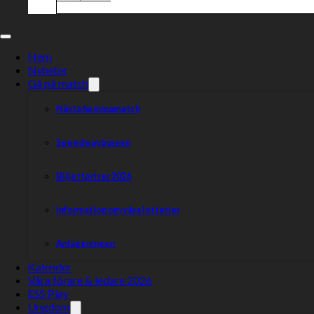
Hem
Nyheter
Gå på match
Nästa hemmamatch
Speedwaybussen
Biljettpriser 2026
Information om våra lotterier
Anläggningen
Kalender
Våra förare & ledare 2026
ESS Play
Ungdom