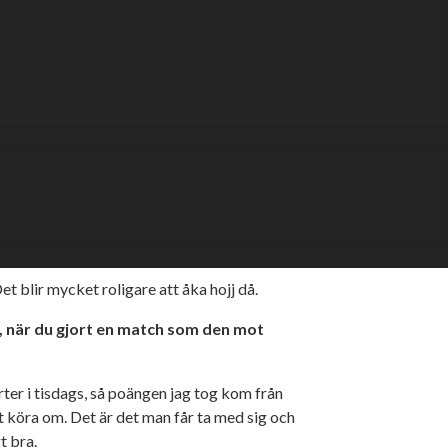
mer till tisdagens match med tre raka segrar
ar, vilket räcker till en sjundeplats i
 på tisdag är svensken Joel Andersson. Efter
anserna han fått. Senaste matchen, hemma mot
 snitt inklusive bonus. Det har gett honom
lv under söndagskvällen.
Det blir mycket roligare att åka hojj då.
a, när du gjort en match som den mot
rter i tisdags, så poängen jag tog kom från
t köra om. Det är det man får ta med sig och
t bra.