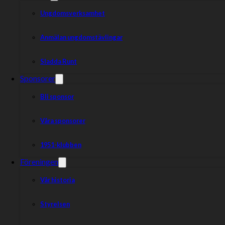
Ungdomsverksamhet
Anmälan ungdomstävlingar
Sladda Runt
Sponsorer
Bli sponsor
Våra sponsorer
1951-klubben
För andra veckan i rad bjuds det på speedway i Eskilstuna.
Föreningen
första möte på två dagar.
Vår historia
Det är en spännande vecka som väntar den speedwayintresserad
Styrelsen
dessutom med back-to-back-möten. I Smedernas fall är det Rosp
kommer Rospiggarna på besök till Eskilstuna, medan det på onsd