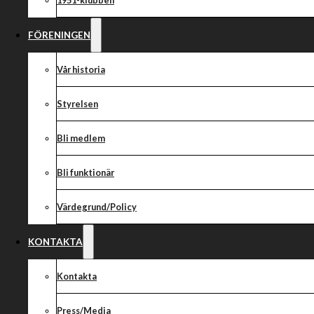
1951-klubben
FÖRENINGEN
Vår historia
Styrelsen
Bli medlem
Bli funktionär
Värdegrund/Policy
KONTAKTA
Kontakta
Press/Media