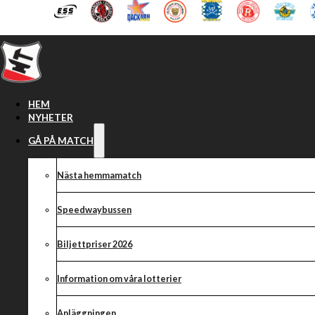
Hoppa till huvudinnehåll
Hoppa till sidfot
HEM
NYHETER
GÅ PÅ MATCH
Nästa hemmamatch
Speedwaybussen
Biljettpriser 2026
Information om våra lotterier
Anläggningen