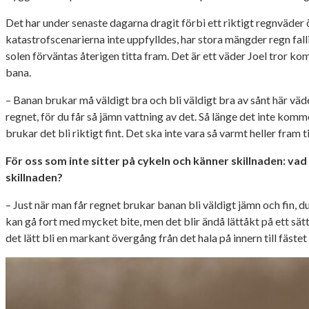
Det har under senaste dagarna dragit förbi ett riktigt regnväder
katastrofscenarierna inte uppfylldes, har stora mängder regn fall
solen förväntas återigen titta fram. Det är ett väder Joel tror k
bana.
– Banan brukar må väldigt bra och bli väldigt bra av sånt här vä
regnet, för du får så jämn vattning av det. Så länge det inte komme
brukar det bli riktigt fint. Det ska inte vara så varmt heller fram t
För oss som inte sitter på cykeln och känner skillnaden: vad
skillnaden?
– Just när man får regnet brukar banan bli väldigt jämn och fin, d
kan gå fort med mycket bite, men det blir ändå lättåkt på ett sät
det lätt bli en markant övergång från det hala på innern till fästet