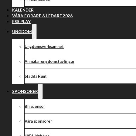
Publiki
KALENDER
VÅRA FÖRARE & LEDARE 2026
ESS PLAY
UNGDOM
Ungdomsverksamhet
Anmälan ungdomstävlingar
Sladda Runt
SPONSORER
Bli sponsor
Våra sponsorer