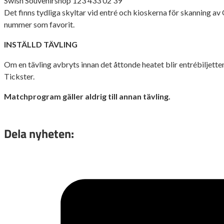
Swish Souvenirshop 123 433 02 39
Det finns tydliga skyltar vid entré och kioskerna för skanning av 
nummer som favorit.
INSTÄLLD TÄVLING
Om en tävling avbryts innan det åttonde heatet blir entrébiljette
Tickster.
Matchprogram gäller aldrig till annan tävling.
Dela nyheten: