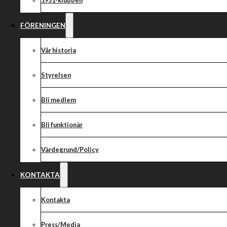
1951-klubben
FÖRENINGEN
Vår historia
Styrelsen
Bli medlem
Bli funktionär
Värdegrund/Policy
KONTAKTA
Kontakta
Press/Media