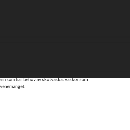
eslut om ett väskförbud på större
ttsevenemang och det inberäknar Eskilstuna
åse/korgar större än 40x40x20cm (höjd x
har behov att ha med sig väska in på
rn som har behov av skötväska. Väskor som
 evenemanget.