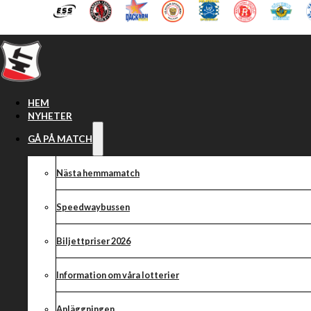
Hoppa till huvudinnehåll
Hoppa till sidfot
HEM
NYHETER
GÅ PÅ MATCH
Nästa hemmamatch
Speedwaybussen
Biljettpriser 2026
Information om våra lotterier
Anläggningen