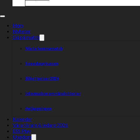
Hem
Nyheter
Gå på match
Nästa hemmamatch
Speedwaybussen
Biljettpriser 2026
Information om våra lotterier
Anläggningen
Kalender
Våra förare & ledare 2026
ESS Play
Här nedan följer information för dig som ska besöka Eskil
Ungdom