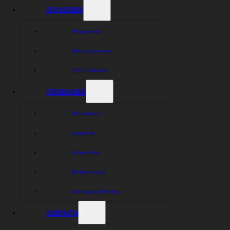
SPONSORER
Bli sponsor
Våra sponsorer
1951-klubben
FÖRENINGEN
Vår historia
Styrelsen
Bli medlem
Bli funktionär
Värdegrund/Policy
KONTAKTA