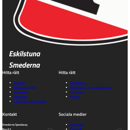
Eskilstuna
Smederna
Hitta rätt
Hitta rätt
Kalender
Gå på match
Biljettpriser 2026
Sladda Runt – Prova på Speedway
Bli sponsor
Vår historia
Föreningen
Kontakt
Våra förare & ledare 2026
Kontakt
Sociala medier
Smederna Speedway
Instagram
Box 63
Facebook