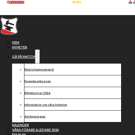
Hoppa till huvudinnehåll
Hoppa till sidfot
HEM
NYHETER
GÅ PÅ MATCH
Nästa hemmamatch
Speedwaybussen
Biljettpriser 2026
Information om våra lotterier
Stötta Smederna i
Anläggningen
enkronasmatchen
KALENDER
VÅRA FÖRARE & LEDARE 2026
ESS PLAY