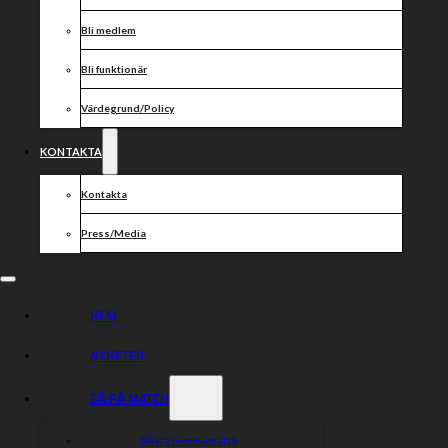
FogTeam
Frank Mälardalen AB
Bli medlem
Färgbolaget i Torshälla AB
G.A. Gräv & Entr
Bli funktionär
GA Johansson
Golvinstallationer i Eskilstuna AB
Värdegrund/Policy
Handelsbanken
Herok AB
KONTAKTA
Hjalmarsson markentreprenad AB
ICA Nära Bron
Kontakta
Industridepån
Jonsson & Son AB
Press/Media
Kjula El AB
Lista Maskin AB
M4
Miljöteknik Eskilstuna AB
HEM
Måleri Partner AB
Mälardalens BergEntreprenad AB
NYHETER
Mälardalens Värmepumpscenter AB
Niclas Malmström Byggare AB
NJ El AB
GÅ PÅ MATCH
OKQ8 Torshälla
Ola o Fredriks Bilservice AB
Nästa hemmamatch