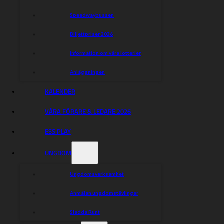
Peters Tak & Montage
PJ Industrikablage AB
Speedwaybussen
Respro AB
Sillbiten
Biljettpriser 2026
Smé Schakt AB
Stahrebolaget
Information om våra lotterier
Svealands Maskin & Montage AB
Svenska Gummihuset AB
Anläggningen
Swoosh
Sörmlands Brunnsborrning AB
KALENDER
Tuna Entreprenad
Visionhill AB
VÅRA FÖRARE & LEDARE 2026
Vulkarna i Arboga
Widerström Schakt AB
ESS PLAY
UNGDOM
Dela nyheten:
Ungdomsverksamhet
Anmälan ungdomstävlingar
Sladda Runt