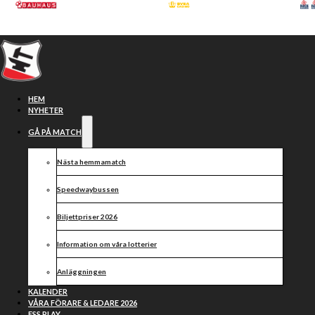
Hoppa till huvudinnehåll
Hoppa till sidfot
HEM
NYHETER
GÅ PÅ MATCH
Nästa hemmamatch
Speedwaybussen
Biljettpriser 2026
Information om våra lotterier
Regerande mästarna på
Anläggningen
besök i Eskilstuna
KALENDER
VÅRA FÖRARE & LEDARE 2026
ESS PLAY