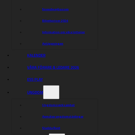
Dackarna (23 poäng)
1. Maciej Janowski
Speedwaybussen
2. Brady Kurtz, R/R
3. Rasmus Jensen
Biljettpriser 2026
4. Nicolai Klindt
5. Jacob Thorssell
Information om våra lotterier
6. Sammy Van Dyck
7. Ludvig Lindgren
Anläggningen
KALENDER
Dela nyheten:
VÅRA FÖRARE & LEDARE 2026
ESS PLAY
UNGDOM
Ungdomsverksamhet
Anmälan ungdomstävlingar
Sladda Runt