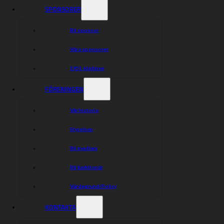
SPONSORER
Bli sponsor
Våra sponsorer
1951-klubben
FÖRENINGEN
Vår historia
Styrelsen
Bli medlem
Bli funktionär
Värdegrund/Policy
KONTAKTA