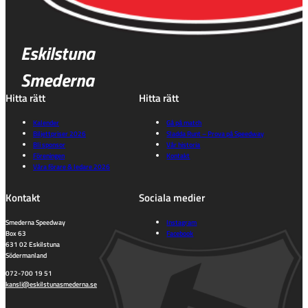
Eskilstuna
Smederna
Hitta rätt
Hitta rätt
Kalender
Gå på match
Biljettpriser 2026
Sladda Runt – Prova på Speedway
Bli sponsor
Vår historia
Föreningen
Kontakt
Våra förare & ledare 2026
Kontakt
Sociala medier
Smederna Speedway
Instagram
Box 63
Facebook
631 02 Eskilstuna
Södermanland
072-700 19 51
kansli@eskilstunasmederna.se