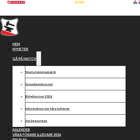
Hoppa till huvudinnehåll
Hoppa till sidfot
HEM
NYHETER
GÅ PÅ MATCH
Nästa hemmamatch
Speedwaybussen
Biljettpriser 2026
Information om våra lotterier
Efter premiären: ”En
Anläggningen
perfekt start”
KALENDER
VÅRA FÖRARE & LEDARE 2026
ESS PLAY