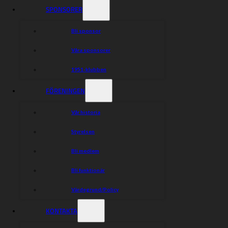
SPONSORER
Dela nyheten:
Bli sponsor
Våra sponsorer
1951-klubben
FÖRENINGEN
Vår historia
Styrelsen
Bli medlem
Bli funktionär
Värdegrund/Policy
KONTAKTA