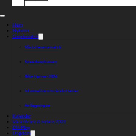
Hem
Nyheter
Gå på match
Nästa hemmamatch
Speedwaybussen
Biljettpriser 2026
Information om våra lotterier
Anläggningen
Kalender
Våra förare & ledare 2026
ESS Play
Ungdom