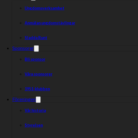
Ungdomsverksamhet
Anmälan ungdomstävlingar
Sladda Runt
Sponsorer
Bli sponsor
Våra sponsorer
1951-klubben
Föreningen
Vår historia
Styrelsen