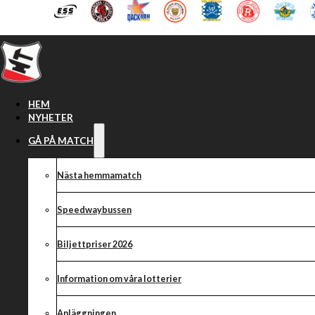
Hoppa till huvudinnehåll
Hoppa till sidfot
HEM
NYHETER
GÅ PÅ MATCH
Nästa hemmamatch
Speedwaybussen
Biljettpriser 2026
Information om våra lotterier
Anläggningen