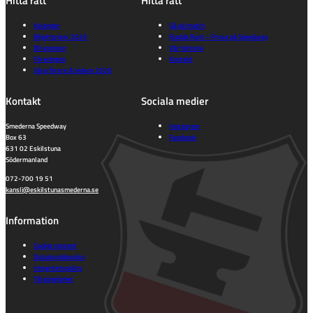
Hitta rätt
Hitta rätt
Kalender
Gå på match
Biljettpriser 2026
Sladda Runt – Prova på Speedway
Bli sponsor
Vår historia
Föreningen
Kontakt
Våra förare & ledare 2026
Kontakt
Sociala medier
Smederna Speedway
Instagram
Box 63
Facebook
631 02 Eskilstuna
Södermanland
072-700 19 51
kansli@eskilstunasmederna.se
Information
Cookie consent
Dataskyddspolicy
Integritetspolicy
Tillgänglighet