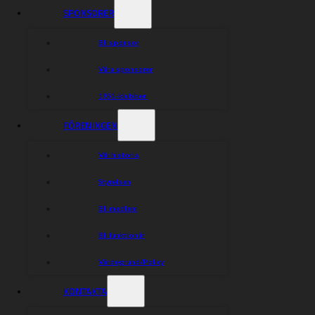
SPONSORER
Bli sponsor
Våra sponsorer
1951-klubben
FÖRENINGEN
Vår historia
Styrelsen
Bli medlem
Bli funktionär
Värdegrund/Policy
KONTAKTA