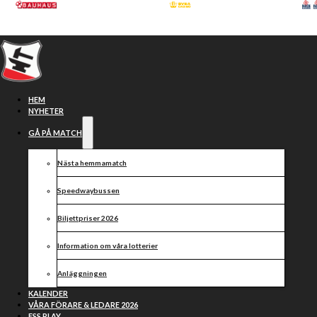
Hoppa till huvudinnehåll
Hoppa till sidfot
HEM
NYHETER
GÅ PÅ MATCH
Nästa hemmamatch
Speedwaybussen
Biljettpriser 2026
Information om våra lotterier
Val av motståndare till
Anläggningen
semifinal
KALENDER
VÅRA FÖRARE & LEDARE 2026
ESS PLAY