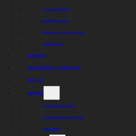
Speedwaybussen
Dela nyheten:
Biljettpriser 2026
Information om våra lotterier
Anläggningen
KALENDER
VÅRA FÖRARE & LEDARE 2026
ESS PLAY
UNGDOM
Ungdomsverksamhet
Anmälan ungdomstävlingar
Sladda Runt