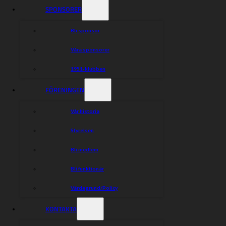
SPONSORER
Bli sponsor
Våra sponsorer
1951-klubben
FÖRENINGEN
Vår historia
Styrelsen
Bli medlem
Bli funktionär
Värdegrund/Policy
KONTAKTA