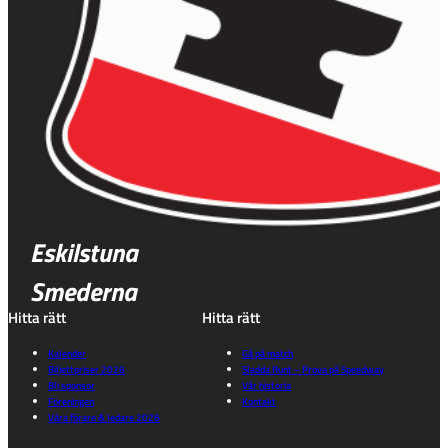
Eskilstuna
Smederna
Hitta rätt
Hitta rätt
Kalender
Gå på match
Biljettpriser 2026
Sladda Runt – Prova på Speedway
Bli sponsor
Vår historia
Föreningen
Kontakt
Våra förare & ledare 2026