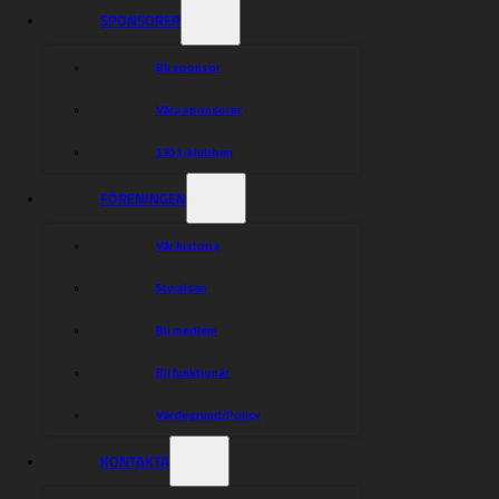
SPONSORER
Bli sponsor
Våra sponsorer
1951-klubben
FÖRENINGEN
Vår historia
Styrelsen
Bli medlem
Bli funktionär
Värdegrund/Policy
KONTAKTA