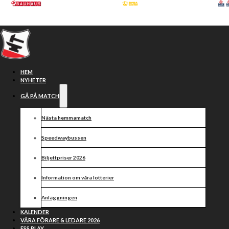
Hoppa till huvudinnehåll
Hoppa till sidfot
HEM
NYHETER
GÅ PÅ MATCH
Nästa hemmamatch
Speedwaybussen
Biljettpriser 2026
Information om våra lotterier
Seger igen för
Anläggningen
Eskilstuna Smederna
KALENDER
VÅRA FÖRARE & LEDARE 2026
ESS PLAY