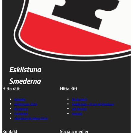
Eskilstuna
Smederna
Hitta rätt
Hitta rätt
Kalender
Gå på match
Biljettpriser 2026
Sladda Runt – Prova på Speedway
Bli sponsor
Vår historia
Föreningen
Kontakt
Våra förare & ledare 2026
Kontakt
Sociala medier