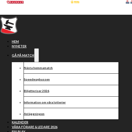
Hoppa till huvudinnehåll
Hoppa till sidfot
HEM
NYHETER
GÅ PÅ MATCH
Nästa hemmamatch
Speedwaybussen
Biljettpriser 2026
Information om våra lotterier
Spännande i allsvenska
Anläggningen
premiären
KALENDER
VÅRA FÖRARE & LEDARE 2026
ESS PLAY