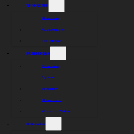
SPONSORER
Bli sponsor
Våra sponsorer
1951-klubben
FÖRENINGEN
Vår historia
Styrelsen
Bli medlem
Bli funktionär
Värdegrund/Policy
KONTAKTA