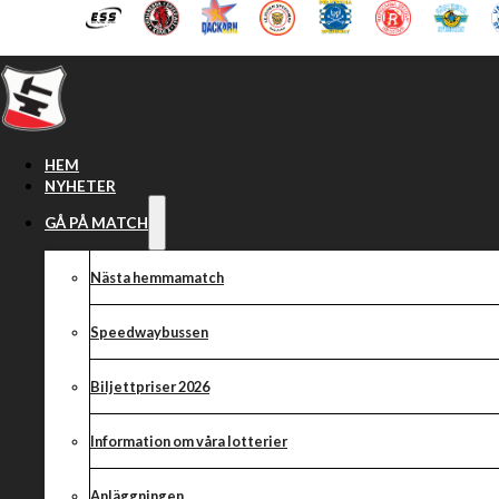
Hoppa till huvudinnehåll
Hoppa till sidfot
HEM
NYHETER
GÅ PÅ MATCH
Nästa hemmamatch
Speedwaybussen
Biljettpriser 2026
Information om våra lotterier
Anläggningen