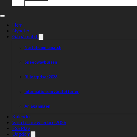
Hem
Nyheter
Gå på match
Nästa hemmamatch
Speedwaybussen
Biljettpriser 2026
Information om våra lotterier
Anläggningen
Kalender
Våra förare & ledare 2026
ESS Play
Ungdom