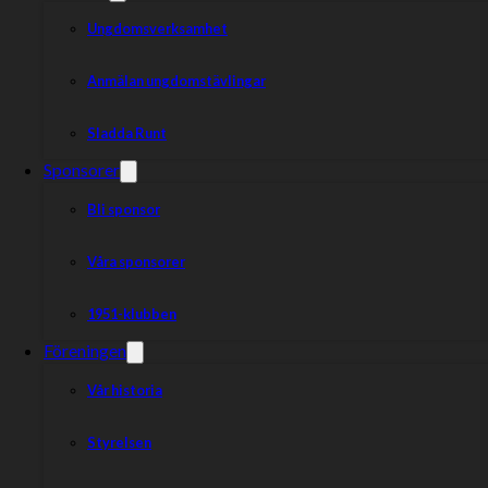
Ungdomsverksamhet
Anmälan ungdomstävlingar
Sladda Runt
Sponsorer
Bli sponsor
Våra sponsorer
1951-klubben
Föreningen
Vår historia
Styrelsen