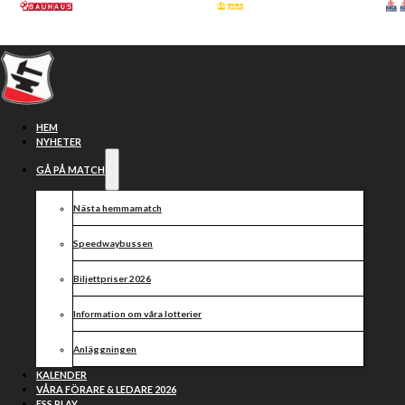
Hoppa till huvudinnehåll
Hoppa till sidfot
HEM
NYHETER
GÅ PÅ MATCH
Nästa hemmamatch
Speedwaybussen
Biljettpriser 2026
Information om våra lotterier
Lagledning klar för
Anläggningen
Smedernas
KALENDER
VÅRA FÖRARE & LEDARE 2026
ESS PLAY