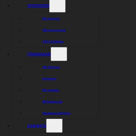
SPONSORER
Bli sponsor
Våra sponsorer
1951-klubben
FÖRENINGEN
Vår historia
Styrelsen
Bli medlem
Bli funktionär
Värdegrund/Policy
KONTAKTA