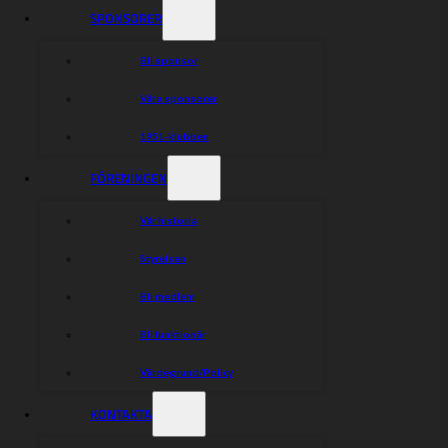
SPONSORER
Bli sponsor
Våra sponsorer
1951-klubben
FÖRENINGEN
Vår historia
Styrelsen
Bli medlem
Bli funktionär
Värdegrund/Policy
KONTAKTA