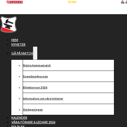
Hoppa till huvudinnehåll
Hoppa till sidfot
HEM
NYHETER
GÅ PÅ MATCH
Nästa hemmamatch
Speedwaybussen
Biljettpriser 2026
Information om våra lotterier
Andzejs Lebedevs klar
Anläggningen
för sin sjätte säsong
KALENDER
VÅRA FÖRARE & LEDARE 2026
ESS PLAY