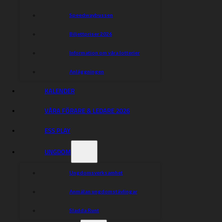
Johannes Stark 0,500
Speedwaybussen
Wille Bäckström 0,500
Biljettpriser 2026
Information om våra lotterier
Dela nyheten:
Anläggningen
KALENDER
VÅRA FÖRARE & LEDARE 2026
ESS PLAY
UNGDOM
Ungdomsverksamhet
Anmälan ungdomstävlingar
Sladda Runt