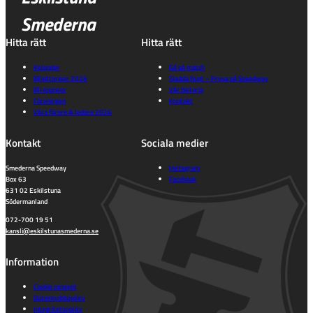
Smederna
Hitta rätt
Hitta rätt
Kalender
Gå på match
Biljettpriser 2026
Sladda Runt – Prova på Speedway
Bli sponsor
Vår historia
Föreningen
Kontakt
Våra förare & ledare 2026
Kontakt
Sociala medier
Smederna Speedway
Instagram
Box 63
Facebook
631 02 Eskilstuna
Södermanland
072-700 19 51
kansli@eskilstunasmederna.se
Information
Cookie consent
Dataskyddspolicy
Integritetspolicy