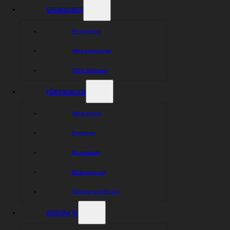
SPONSORER
Bli sponsor
Våra sponsorer
1951-klubben
FÖRENINGEN
Vår historia
Styrelsen
Bli medlem
Bli funktionär
Värdegrund/Policy
KONTAKTA