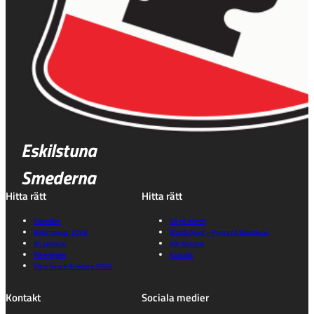
Eskilstuna
Smederna
Hitta rätt
Hitta rätt
Kalender
Gå på match
Biljettpriser 2026
Sladda Runt – Prova på Speedway
Bli sponsor
Vår historia
Föreningen
Kontakt
Våra förare & ledare 2026
Kontakt
Sociala medier