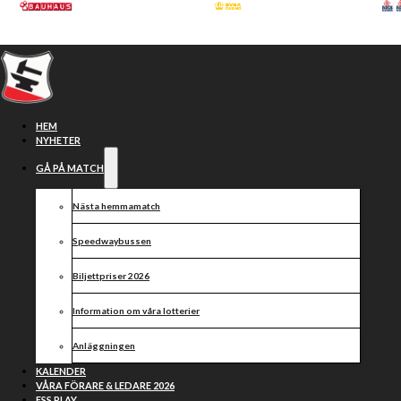
Hoppa till huvudinnehåll
Hoppa till sidfot
HEM
NYHETER
GÅ PÅ MATCH
Nästa hemmamatch
Speedwaybussen
Biljettpriser 2026
Information om våra lotterier
Joel Kling förstärker
Anläggningen
Eskilstuna Smederna
KALENDER
VÅRA FÖRARE & LEDARE 2026
ESS PLAY