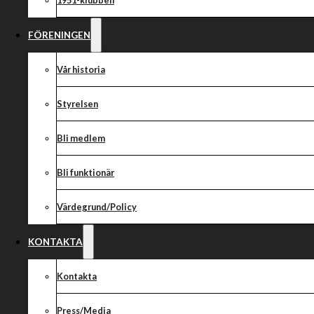
1951-klubben
FÖRENINGEN
Vår historia
Styrelsen
Bli medlem
Bli funktionär
Värdegrund/Policy
KONTAKTA
Kontakta
Press/Media