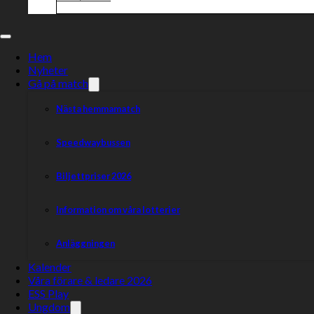
Hem
Nyheter
Gå på match
Nästa hemmamatch
Speedwaybussen
Biljettpriser 2026
Information om våra lotterier
Anläggningen
Kalender
Våra förare & ledare 2026
ESS Play
Ungdom