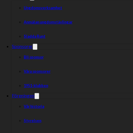
Ungdomsverksamhet
Anmälan ungdomstävlingar
Sladda Runt
Sponsorer
Bli sponsor
Våra sponsorer
1951-klubben
Föreningen
Vår historia
Styrelsen