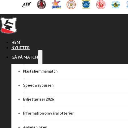
Hoppa till huvudinnehåll
Hoppa till sidfot
HEM
NYHETER
GÅ PÅ MATCH
Nästa hemmamatch
Speedwaybussen
Biljettpriser 2026
Information om våra lotterier
Anläggningen